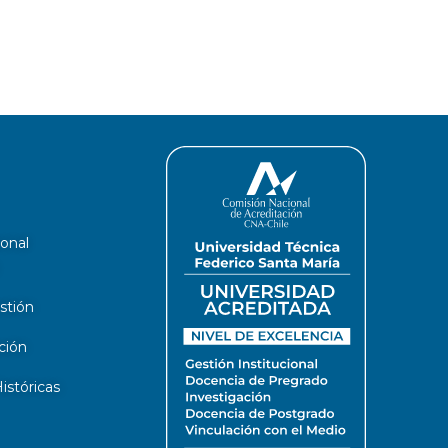
ional
stión
ción
stóricas