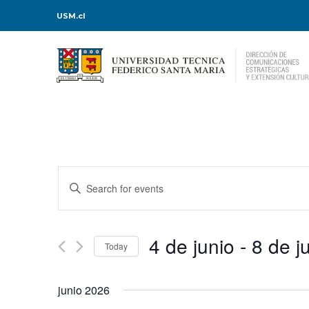
USM.cl
Events
Enter
Keyword.
Search
Search
for
Events
and
by
Keyword.
4 de junio
 - 
8 de j
Today
Views
Select
date.
Navigation
junio 2026