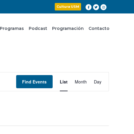
Cultura USM
Programas
Podcast
Programación
Contacto
Event
Find Events
List
Month
Day
Views
Navigation