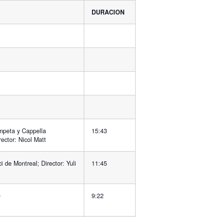
DURACION
ompeta y Cappella
15:43
rector: Nicol Matt
i de Montreal; Director: Yuli
11:45
e
9:22