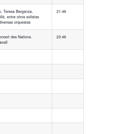
, Teresa Berganza,
21:46
lé, entre otros solistas
diversas orquestas
ncert des Nations.
23:46
avall