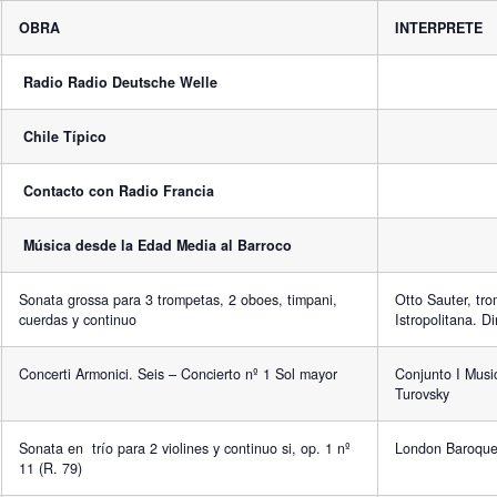
OBRA
INTERPRETE
Radio Radio Deutsche Welle
Chile Típico
Contacto con Radio Francia
Música desde la Edad Media al Barroco
Sonata grossa para 3 trompetas, 2 oboes, timpani,
Otto Sauter, tr
cuerdas y continuo
Istropolitana. Di
Concerti Armonici. Seis – Concierto nº 1 Sol mayor
Conjunto I Music
Turovsky
Sonata en trío para 2 violines y continuo si, op. 1 nº
London Baroqu
11 (R. 79)