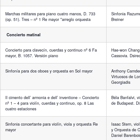
Marchas militares para piano cuatro manos, D. 733
Sinfonia Razumo
(op. 51). Tres – nº 1 Re mayor *arreglo orquesta
Breiner
Concierto matinal
Concierto para clavecín, cuerdas y continuo nº 6 Fa
Hae-won Chang,
mayor, B. 1057. Versión piano
Cassovia. Dsire
Sinfonía para dos oboes y orquesta en Sol mayor
Anthony Camden,
Virtuosos de Lon
Georgiadis
Il cimento dell’ armonia e dell’ inventione – Concierto
Béla Banfalvi, v
nº 1 – 4 para violín, cuerdas y continuo, op. 8 Las
de Budapest. Di
cuatro estaciones
Sinfonia concertante para violín, viola y orquesta Re
Isaac Stern, vio
mayor
y Orquesta de C
Daniel Barenbo