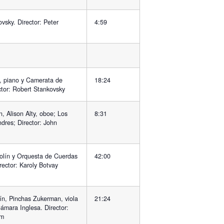
vsky. Director: Peter
4:59
 piano y Camerata de
18:24
ctor: Robert Stankovsky
 Alison Alty, oboe; Los
8:31
dres; Director: John
iolín y Orquesta de Cuerdas
42:00
rector: Karoly Botvay
lín, Pinchas Zukerman, viola
21:24
ámara Inglesa. Director:
im