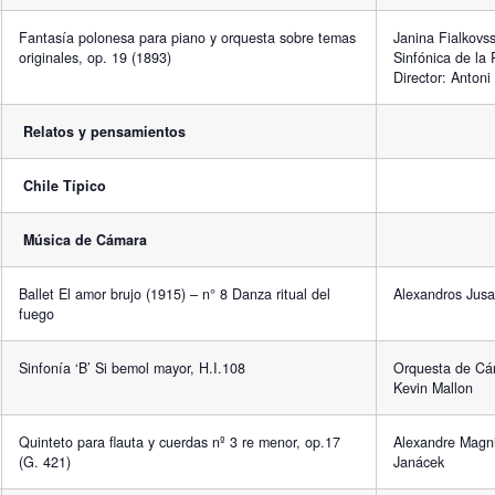
Fantasía polonesa para piano y orquesta sobre temas
Janina Fialkovs
originales, op. 19 (1893)
Sinfónica de la
Director: Antoni
Relatos y pensamientos
Chile Típico
Música de Cámara
Ballet El amor brujo (1915) – n° 8 Danza ritual del
Alexandros Jusa
fuego
Sinfonía ‘B’ Si bemol mayor, H.I.108
Orquesta de Cám
Kevin Mallon
Quinteto para flauta y cuerdas nº 3 re menor, op.17
Alexandre Magni
(G. 421)
Janácek