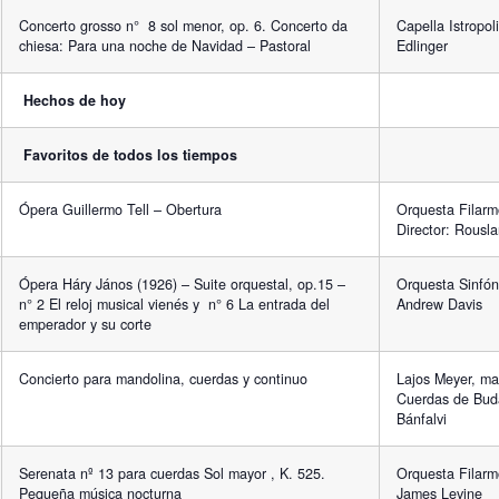
Concerto grosso n° 8 sol menor, op. 6. Concerto da
Capella Istropol
chiesa: Para una noche de Navidad – Pastoral
Edlinger
Hechos de hoy
Favoritos de todos los tiempos
Ópera Guillermo Tell – Obertura
Orquesta Filarm
Director: Rousl
Ópera Háry János (1926) – Suite orquestal, op.15 –
Orquesta Sinfóni
n° 2 El reloj musical vienés y n° 6 La entrada del
Andrew Davis
emperador y su corte
Concierto para mandolina, cuerdas y continuo
Lajos Meyer, ma
Cuerdas de Buda
Bánfalvi
Serenata nº 13 para cuerdas Sol mayor , K. 525.
Orquesta Filarm
Pequeña música nocturna
James Levine