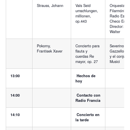
Strauss, Johann
Vals Seid
Orquesta
umschlungen,
Filarmónica
millionen,
Radio Estat
op.443
Checo Eslov
Director: Alf
Walter
Pokorny,
Concierto para
Severino
Frantisek Xaver
flauta y
Gazzelloni, 
cuerdas Re
y el conjunto
mayor, op. 27
Musici
13:00
Hechos de
hoy
14:00
Contacto con
Radio Francia
14:10
Concierto en
la tarde