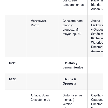
Los cuatro
Nacional de
temperamentos
Irlanda. Dir
Adrian Leap
Moszkovski,
Concierto para
Janina
Moritz
piano y
Fialkowska,
orquesta Mi
y Orquesta
mayor, op. 59
Sinfónica
Kitchener-
Waterloo.
Director: Raf
Armenian
16:25
Relatos y
pensamientos
16:30
Batuta &
Orquesta
Arriaga, Juan
Sinfonía en re
Capilla Real
Crisóstomo de
menor. (
Cataluña.
versión
Director: Jor