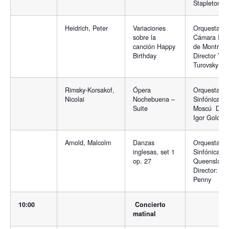
Stapleton
Heidrich, Peter
Variaciones
Orquesta de
sobre la
Cámara I Mu
canción Happy
de Montreal
Birthday
Director Yuli
Turovsky
Rimsky-Korsakof,
Ópera
Orquesta
Nicolai
Nochebuena –
Sinfónica de
Suite
Moscú Direc
Igor Golovs
Arnold, Malcolm
Danzas
Orquesta
inglesas, set 1
Sinfónica de
op. 27
Queensland
Director: A
Penny
10:00
Concierto
matinal