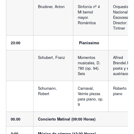
Bruckner, Anton
Sinfonía nº 4
Orquesta
Mi bemol
Nacional Re
mayor.
Escocesa.
Romántica
Director: Ge
Tintner
23:00
Pianissimo
Schubert, Franz
Momentos
Alfred
musicales, D.
Brendel.Pian
780 (op. 94).
poeta y escr
Seis
austriaco.
Schumann,
Carnaval,
Roberto Bra
Robert
Veinte piezas
piano
para piano, op.
9
00.00
Concierto Matinal (09:00 Horas)
3:00
Música de cámara (12:30 Horas)