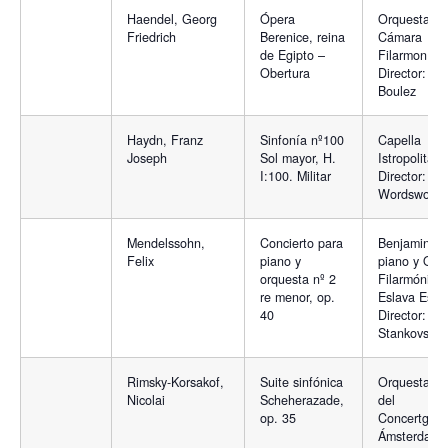
Haendel, Georg
Ópera
Orquesta de
Friedrich
Berenice, reina
Cámara
de Egipto –
Filarmonía;
Obertura
Director: Pie
Boulez
Haydn, Franz
Sinfonía nº100
Capella
Joseph
Sol mayor, H.
Istropolitana
I:100. Militar
Director: Ba
Wordsworth
Mendelssohn,
Concierto para
Benjamin Fri
Felix
piano y
piano y Orq
orquesta nº 2
Filarmónica
re menor, op.
Eslava Estat
40
Director: Ro
Stankovsky
Rimsky-Korsakof,
Suite sinfónica
Orquesta Re
Nicolai
Scheherazade,
del
op. 35
Concertgeb
Ámsterdan y