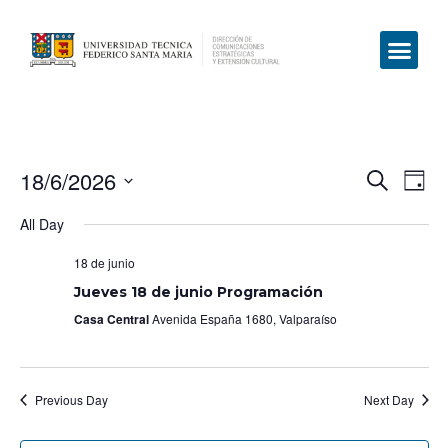
18/6/2026
Even
Ev
Search
Day
Select
Vi
Sear
date.
All Day
Na
and
18 de junio
View
Jueves 18 de junio Programación
Casa Central
Avenida España 1680, Valparaíso
Navig
Previous Day
Next Day