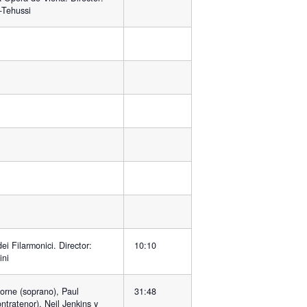
-Tehussi
i Filarmonici. Director:
10:10
ini
rne (soprano), Paul
31:48
tratenor), Neil Jenkins y