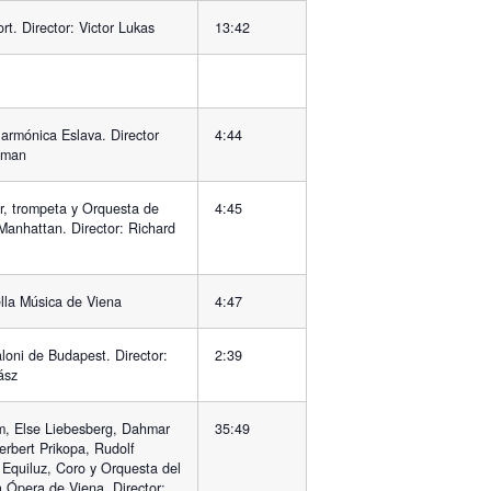
t. Director: Victor Lukas
13:42
larmónica Eslava. Director
4:44
yman
r, trompeta y Orquesta de
4:45
anhattan. Director: Richard
lla Música de Viena
4:47
loni de Budapest. Director:
2:39
ász
, Else Liebesberg, Dahmar
35:49
rbert Prikopa, Rudolf
t Equiluz, Coro y Orquesta del
a Ópera de Viena. Director: