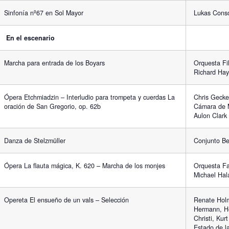
Sinfonía nº67 en Sol Mayor
Lukas Consor
En el escenario
Marcha para entrada de los Boyars
Orquesta Fi
Richard Ha
Ópera Etchmiadzin – Interludio para trompeta y cuerdas La
Chris Gecke
oración de San Gregorio, op. 62b
Cámara de M
Aulon Clark
Danza de Stelzmüller
Conjunto Be
Ópera La flauta mágica, K. 620 – Marcha de los monjes
Orquesta Fa
Michael Hal
Opereta El ensueño de un vals – Selección
Renate Holm
Hermann, He
Christi, Kur
Estado de l