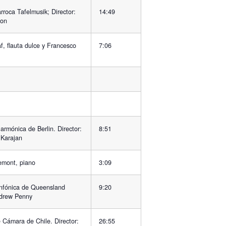
rroca Tafelmusik; Director:
14:49
mon
f, flauta dulce y Francesco
7:06
armónica de Berlin. Director:
8:51
 Karajan
remont, piano
3:09
nfónica de Queensland
9:20
ndrew Penny
 Cámara de Chile. Director:
26:55