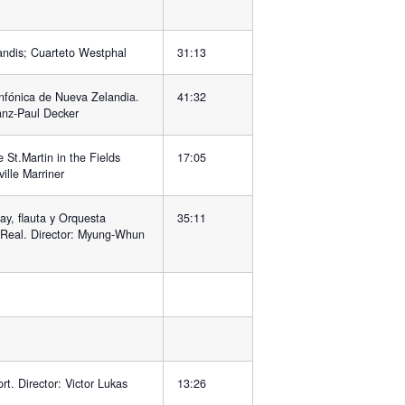
andis; Cuarteto Westphal
31:13
nfónica de Nueva Zelandia.
41:32
ranz-Paul Decker
 St.Martin in the Fields
17:05
ville Marriner
y, flauta y Orquesta
35:11
 Real. Director: Myung-Whun
t. Director: Victor Lukas
13:26