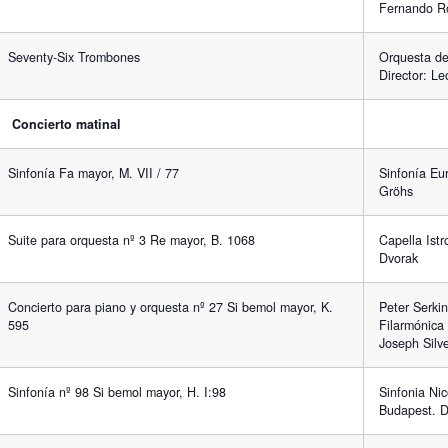
Fernando R
Seventy-Six Trombones
Orquesta de
Director: Le
Concierto matinal
Sinfonía Fa mayor, M. VII / 77
Sinfonía Eu
Gröhs
Suite para orquesta nº 3 Re mayor, B. 1068
Capella Istr
Dvorak
Concierto para piano y orquesta nº 27 Si bemol mayor, K.
Peter Serki
595
Filarmónica 
Joseph Silve
Sinfonía nº 98 Si bemol mayor, H. I:98
Sinfonia Ni
Budapest. D