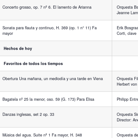
Concerto grosso, op. 7 nº 6. El lamento de Arianna
Orquesta Ba
Jeanne La
Sonata para flauta y continuo, H. 369 (op. 1 n° 11) Fa
Erik Bosgraa
mayor
Corti, clave
Hechos de hoy
Favoritos de todos los tiempos
Obertura Una mañana, un mediodía y una tarde en Viena
Orquesta Fil
Herbert von
Bagatela nº 25 la menor, oso. 59 (G. 173) Para Elisa
Philipp Ent
Danzas inglesas, set 2 op. 33
Orquesta Si
Director: A
Música del agua. Suite nº 1 Fa mayor, H. 348
Orquesta de