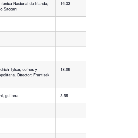
nfónica Nacional de Irlanda;
16:33
co Saccani
rich Tylsar, cornos y
18:09
opolitana. Director: Frantisek
ni, guitarra
3:55