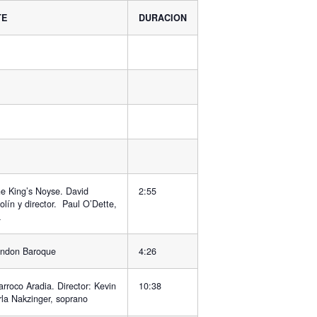
TE
DURACION
e King’s Noyse. David
2:55
olín y director. Paul O’Dette,
a
ondon Baroque
4:26
rroco Aradia. Director: Kevin
10:38
rla Nakzinger, soprano