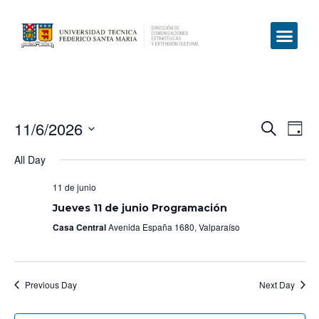
11/6/2026
Even
Ev
Search
Day
Select
Vi
Sear
date.
All Day
Na
and
11 de junio
View
Jueves 11 de junio Programación
Casa Central
Avenida España 1680, Valparaíso
Navig
Previous Day
Next Day