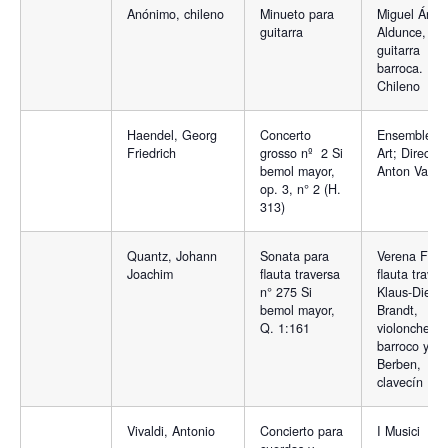
Anónimo, chileno
Minueto para
Miguel Ánge
guitarra
Aldunce,
guitarra
barroca.
Chileno
Haendel, Georg
Concerto
Ensemble M
Friedrich
grosso nº 2 Si
Art; Director
bemol mayor,
Anton Vasil
op. 3, n° 2 (H.
313)
Quantz, Johann
Sonata para
Verena Fisch
Joachim
flauta traversa
flauta traver
n° 275 Si
Klaus-Dieter
bemol mayor,
Brandt,
Q. 1:161
violonchelo
barroco y L
Berben,
clavecín
Vivaldi, Antonio
Concierto para
I Musici