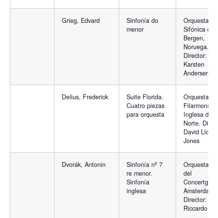
Grieg, Edvard
Sinfonía do
Orquesta
menor
Sifónica de
Bergen,
Noruega.
Director:
Karsten
Andersen
Delius, Frederick
Suite Florida.
Orquesta
Cuatro piezas
Filarmonía
para orquesta
Inglesa del
Norte. Direct
David Lloyd-
Jones
Dvorák, Antonin
Sinfonía nº 7
Orquesta Re
re menor.
del
Sinfonía
Concertgeb
inglesa
Amsterdam.
Director:
Riccardo Cha