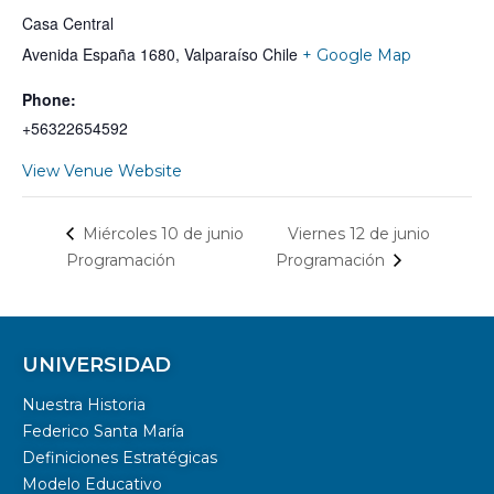
Casa Central
Avenida España 1680, Valparaíso
Chile
+ Google Map
Phone:
+56322654592
View Venue Website
Viernes 12 de junio
Miércoles 10 de junio
Programación
Programación
UNIVERSIDAD
Nuestra Historia
Federico Santa María
Definiciones Estratégicas
Modelo Educativo