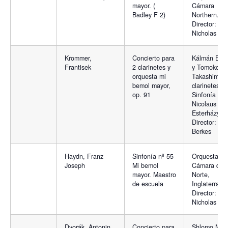
mayor. (
Cámara
Badley F 2)
Northern.
Director:
Nicholas Wa
Krommer,
Concierto para
Kálmán Ber
Frantisek
2 clarinetes y
y Tomoko
orquesta mi
Takashima,
bemol mayor,
clarinetes y
op. 91
Sinfonía
Nicolaus
Esterházy.
Director: K
Berkes
Haydn, Franz
Sinfonía nº 55
Orquesta de
Joseph
Mi bemol
Cámara del
mayor. Maestro
Norte,
de escuela
Inglaterra.
Director:
Nicholas Wa
Dvorák, Antonin
Concierto para
Shlomo Mint