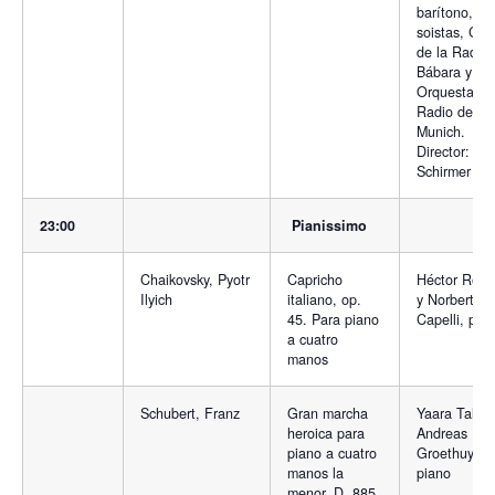
barítono, ot
soistas, Cor
de la Radio
Bábara y
Orquesta de
Radio de
Munich.
Director: Ulf
Schirmer
23:00
Pianissimo
Chaikovsky, Pyotr
Capricho
Héctor Rom
Ilyich
italiano, op.
y Norberto
45. Para piano
Capelli, pia
a cuatro
manos
Schubert, Franz
Gran marcha
Yaara Tal y
heroica para
Andreas
piano a cuatro
Groethuysen
manos la
piano
menor, D. 885.