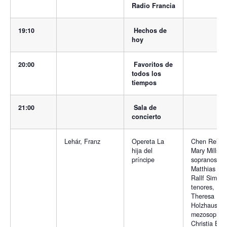
Radio Francia
19:10
Hechos de
hoy
20:00
Favoritos de
todos los
tiempos
21:00
Sala de
concierto
Lehár, Franz
Opereta La
Chen Reiss,
hija del
Mary Mills,
príncipe
sopranos,
Matthias Kli
Rallf Simon,
tenores,
Theresa
Holzhauser,
mezosopran
Christia Eber