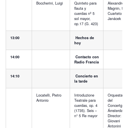
Boccherini, Luigi
Quinteto para
Alexandre
flauta y
Magnin, flau
cuerdas nº 5
Cuarteto
sol mayor,
Janácek
op.17 (G. 423)
13:00
Hechos de
hoy
14:00
Contacto con
Radio Francia
14:10
Concierto en
la tarde
Locatelli, Pietro
Introduzione
Orquesta Re
Antonio
Teatrale para
del
cuerdas, op. 4
Concertgeb
(1735). Seis –
Ámsterdam.
n° 5 Re mayor
Director:
Giovani
Antonini