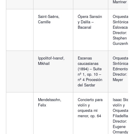
Marriner
Saint-Saëns,
Ópera Sansón
Orquesta
Camille
y Dalila –
Sinfónica
Bacanal
Eslovaca.
Director:
Stephen
Gunzenhaus
Ippolitof-Ivanof,
Escenas
Orquesta
Mikhail
caucasianas
Sinfónica de
(1894) – Suite
Edmonton;
nº 1, op. 10 –
Director: Uri
nº 4 Procesión
Mayer
del Sardar
Mendelssohn,
Concierto para
Isaac Stern,
Felix
violín y
violín y
orquesta mi
Orquesta
menor, op. 64
Filadelfia.
Director:
Eugene
Ormandy