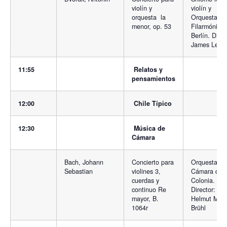
violín y
violín y
orquesta la
Orquesta
menor, op. 53
Filarmónica
Berlín. Direc
James Levin
11:55
Relatos y
pensamientos
12:00
Chile Típico
12:30
Música de
Cámara
Bach, Johann
Concierto para
Orquesta de
Sebastian
violines 3,
Cámara de
cuerdas y
Colonia.
continuo Re
Director:
mayor, B.
Helmut Mülle
1064r
Brühl