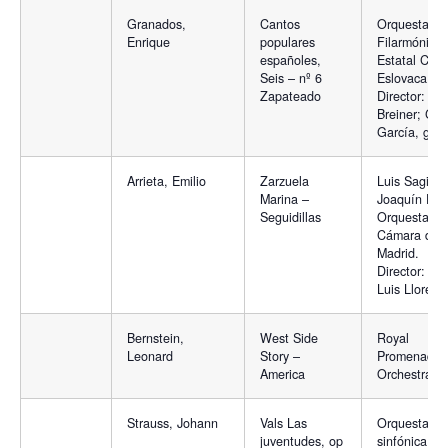
Granados,
Cantos
Orquesta
Enrique
populares
Filarmónica
españoles,
Estatal Che
Seis – nº 6
Eslovaca.
Zapateado
Director: Pe
Breiner; Ger
García, guit
Arrieta, Emilio
Zarzuela
Luis Sagi-Ve
Marina –
Joaquín Deu
Seguidillas
Orquesta de
Cámara de
Madrid.
Director: Jo
Luis Lloret
Bernstein,
West Side
Royal
Leonard
Story –
Promenade
America
Orchestra
Strauss, Johann
Vals Las
Orquesta
juventudes, op
sinfónica de