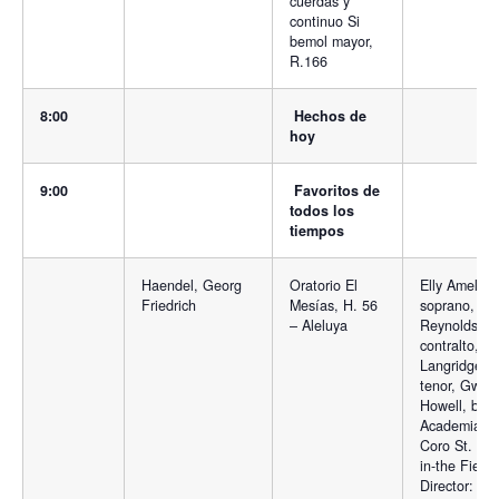
cuerdas y
continuo Si
bemol mayor,
R.166
8:00
Hechos de
hoy
9:00
Favoritos de
todos los
tiempos
Haendel, Georg
Oratorio El
Elly Ameling
Friedrich
Mesías, H. 56
soprano, An
– Aleluya
Reynolds,
contralto, Ph
Langridge,
tenor, Gwyn
Howell, baj
Academia y
Coro St. Mar
in-the Fields
Director: Nev