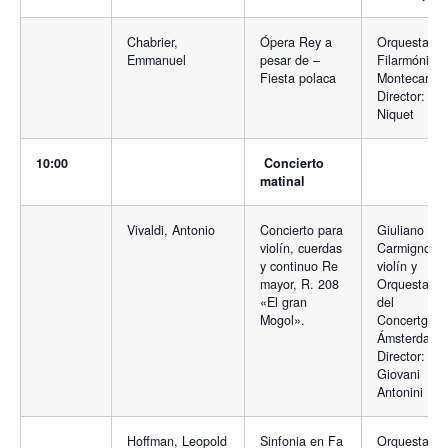
Chabrier,
Ópera Rey a
Orquesta
Emmanuel
pesar de –
Filarmónica
Fiesta polaca
Montecarlo;
Director: He
Niquet
10:00
Concierto
matinal
Vivaldi, Antonio
Concierto para
Giuliano
violín, cuerdas
Carmignola,
y continuo Re
violín y
mayor, R. 208
Orquesta Re
«El gran
del
Mogol».
Concertgeb
Ámsterdam.
Director:
Giovani
Antonini
Hoffman, Leopold
Sinfonia en Fa
Orquesta de