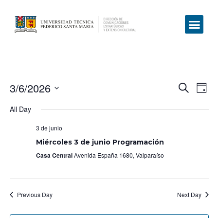
3/6/2026
Even
Ev
Search
Day
Select
Vi
Sear
date.
All Day
Na
and
3 de junio
View
Miércoles 3 de junio Programación
Casa Central
Avenida España 1680, Valparaíso
Navig
Previous Day
Next Day