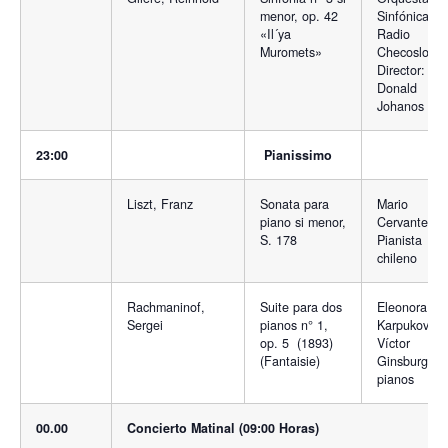
menor, op. 42
Sinfónica
«Il´ya
Radio
Muromets»
Checoslovac
Director:
Donald
Johanos
23:00
Pianissimo
Liszt, Franz
Sonata para
Mario
piano si menor,
Cervantes.
S. 178
Pianista
chileno
Rachmaninof,
Suite para dos
Eleonora
Sergei
pianos n° 1,
Karpukova y
op. 5 (1893)
Víctor
(Fantaisie)
Ginsburg,
pianos
00.00
Concierto Matinal (09:00 Horas)