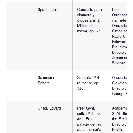
Spohr, Louis
Concierto para
Ernst
clarinete y
Ottensamer,
orquesta nº 2
clarinete y
Mi bemol
Orquesta
mayor, op. 57
Sinfónica de
Radio Chec
Eslovaca,
Bratislava.
Director:
Johannes
Wildner
Schumann,
Sinfonía nº 4
Orquesta de
Robert
re menor, op.
Cleveland.
120
Director:
George Szel
Grieg, Edvard
Peer Gynt,
Academia d
suite nº 1, op.
St.Martin in
46 – En el
the Fields
palacio del rey
Director:
de la montaña
Neville