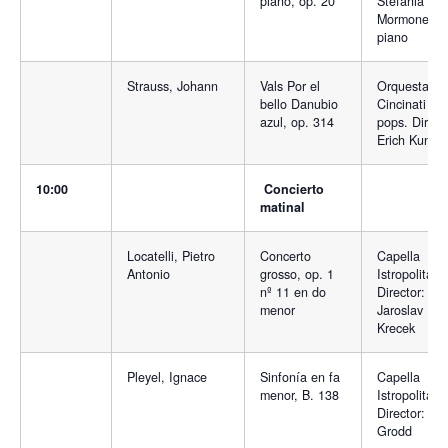
piano, op. 20
Stefania
Mormone,
piano
Strauss, Johann
Vals Por el
Orquesta
bello Danubio
Cincinati
azul, op. 314
pops. Direct
Erich Kunzel
10:00
Concierto
matinal
Locatelli, Pietro
Concerto
Capella
Antonio
grosso, op. 1
Istropolitana
nº 11 en do
Director:
menor
Jaroslav
Krecek
Pleyel, Ignace
Sinfonía en fa
Capella
menor, B. 138
Istropolitana
Director: U
Grodd