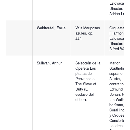
Eslovaca.
Director:
Adrián Leap
Waldteufel, Emile
Vals Mariposas
Orquesta
azules, op.
Filarmónica
224
Eslovaca.
Director:
Alfred Walte
Sullivan, Arthur
Selección de la
Marion
Opereta Los
Studholme,
piratas de
soprano, Je
Penzance o
Allister,
The Slave of
contralto,
Duty (El
Edmund
esclavo del
Bohan, tenor
deber).
Ian Wallace,
barítono,
Coral Ingles
y Orquesta 
Conciertos 
Londres.