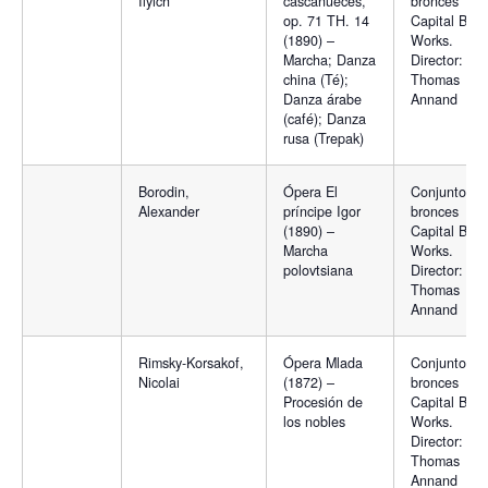
Ilyich
cascanueces,
bronces
op. 71 TH. 14
Capital Bras
(1890) –
Works.
Marcha; Danza
Director:
china (Té);
Thomas
Danza árabe
Annand
(café); Danza
rusa (Trepak)
Borodin,
Ópera El
Conjunto de
Alexander
príncipe Igor
bronces
(1890) –
Capital Bras
Marcha
Works.
polovtsiana
Director:
Thomas
Annand
Rimsky-Korsakof,
Ópera Mlada
Conjunto de
Nicolai
(1872) –
bronces
Procesión de
Capital Bras
los nobles
Works.
Director:
Thomas
Annand