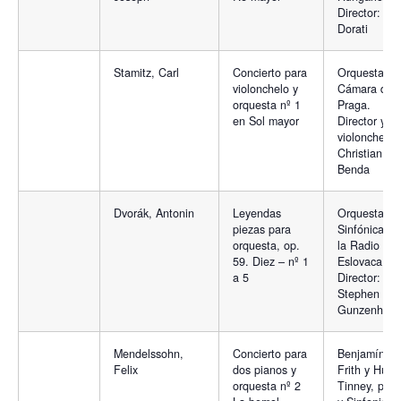
Director: Ant
Dorati
Stamitz, Carl
Concierto para
Orquesta de
violonchelo y
Cámara de
orquesta nº 1
Praga.
en Sol mayor
Director y
violonchelo
Christian
Benda
Dvorák, Antonin
Leyendas
Orquesta
piezas para
Sinfónica de
orquesta, op.
la Radio
59. Diez – nº 1
Eslovaca.
a 5
Director:
Stephen
Gunzenhaus
Mendelssohn,
Concierto para
Benjamín
Felix
dos pianos y
Frith y Hugh
orquesta nº 2
Tinney, pian