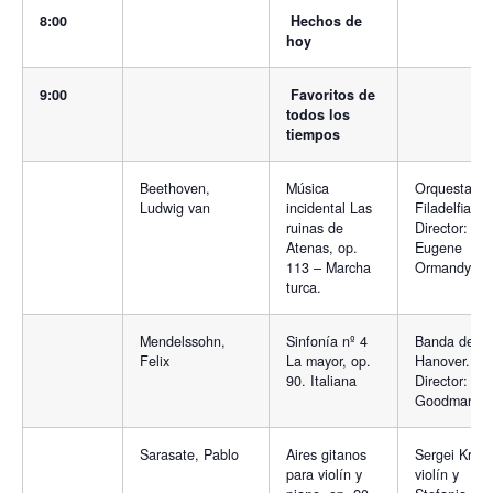
8:00
Hechos de
hoy
9:00
Favoritos de
todos los
tiempos
Beethoven,
Música
Orquesta de
Ludwig van
incidental Las
Filadelfia.
ruinas de
Director:
Atenas, op.
Eugene
113 – Marcha
Ormandy
turca.
Mendelssohn,
Sinfonía nº 4
Banda de
Felix
La mayor, op.
Hanover.
90. Italiana
Director: Ro
Goodman
Sarasate, Pablo
Aires gitanos
Sergei Krilov
para violín y
violín y