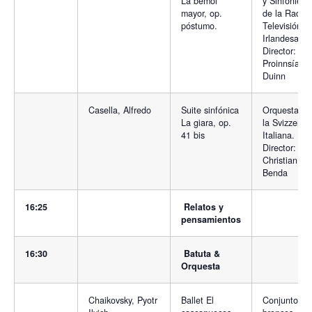
La bemol
y Sinfonietta
mayor, op.
de la Radio 
póstumo.
Televisión
Irlandesa.
Director:
Proinnsías 
Duinn
Casella, Alfredo
Suite sinfónica
Orquesta de
La giara, op.
la Svizzera
41 bis
Italiana.
Director:
Christian
Benda
16:25
Relatos y
pensamientos
16:30
Batuta &
Orquesta
Chaikovsky, Pyotr
Ballet El
Conjunto de