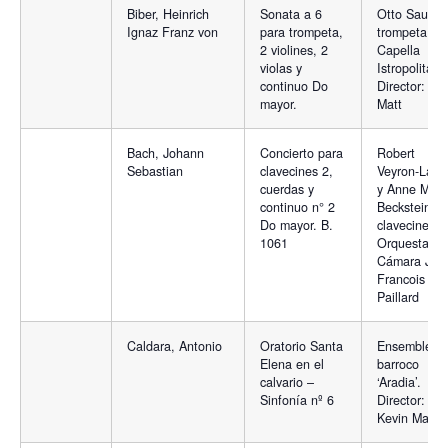
Biber, Heinrich
Sonata a 6
Otto Sauter,
Ignaz Franz von
para trompeta,
trompeta y
2 violines, 2
Capella
violas y
Istropolitana
continuo Do
Director: Nic
mayor.
Matt
Bach, Johann
Concierto para
Robert
Sebastian
clavecines 2,
Veyron-Lacro
cuerdas y
y Anne Mari
continuo n° 2
Becksteiner,
Do mayor. B.
clavecines y
1061
Orquesta de
Cámara Jea
Francois
Paillard
Caldara, Antonio
Oratorio Santa
Ensemble
Elena en el
barroco
calvario –
‘Aradia’.
Sinfonía nº 6
Director:
Kevin Mallo