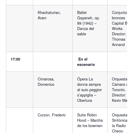
Khachaturian,
Ballet
Conjunto de
Aram
Gayaneh, op.
bronces
89 (1942) –
Capital Bras
Danza del
Works.
sable
Director:
Thomas
Annand
17:00
En el
escenario
Cimarosa,
Ópera La
Orquesta de
Domenico
donna sempre
Cámara de
al suio peggior
Toronto.
s’appiglia –
Director:
Obertura
Kevin Mallo
Curzon, Frederic
Suite Robin
Orquesta
Hood – Marcha
Sinfónica de
de los bowmen
la Radio
Checo-