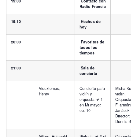
19:00
Contacto con
Radio Francia
19:10
Hechos de
hoy
20:00
Favoritos de
todos los
tiempos
21:00
Sala de
concierto
Vieuxtemps,
Concierto para
Misha Keylin
Henry
violín y
violín.
orquesta nº 1
Orquesta
en Mi mayor,
Filarmónica
op. 10
Janácek.
Director:
Dennis Burk
Gliere, Reinhold
Sinfonia nº 3 si
Orquesta