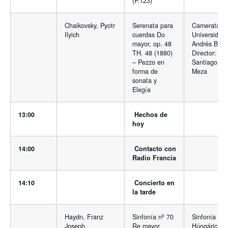
(P.123)
Chaikovsky, Pyotr
Serenata para
Camerata
Ilyich
cuerdas Do
Universidad
mayor, op. 48
Andrés Bello
TH. 48 (1880)
Director:
– Pezzo en
Santiago
forma de
Meza
sonata y
Elegía
13:00
Hechos de
hoy
14:00
Contacto con
Radio Francia
14:10
Concierto en
la tarde
Haydn, Franz
Sinfonía nº 70
Sinfonía
Joseph
Re mayor
Húngárica.