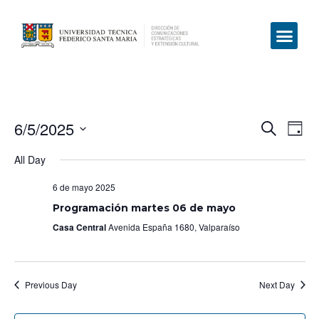
6/5/2025
Even
Ev
Search
Day
Select
Vi
Sear
date.
All Day
Na
and
6 de mayo 2025
View
Programación martes 06 de mayo
Casa Central
Avenida España 1680, Valparaíso
Navig
Previous Day
Next Day