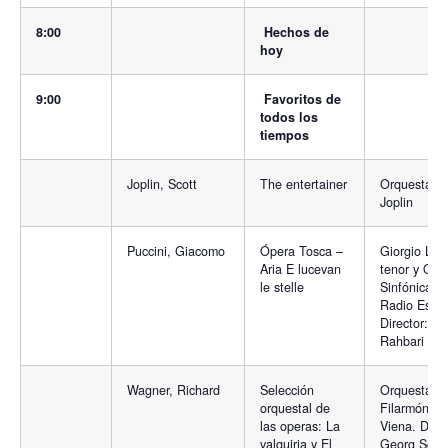
8:00
Hechos de
hoy
9:00
Favoritos de
todos los
tiempos
Joplin, Scott
The entertainer
Orquesta Sc
Joplin
Puccini, Giacomo
Ópera Tosca –
Giorgio Lam
Aria E lucevan
tenor y Orq
le stelle
Sinfónica de
Radio Eslav
Director: A
Rahbari
Wagner, Richard
Selección
Orquesta
orquestal de
Filarmónica
las operas: La
Viena. Direc
valquiria y El
Georg Solti