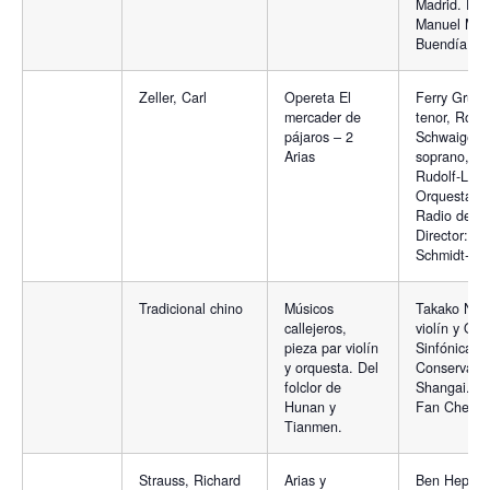
Madrid. Dire
Manuel Mor
Buendía
Zeller, Carl
Opereta El
Ferry Grube
mercader de
tenor, Rosl
pájaros – 2
Schwaiger,
Arias
soprano, Co
Rudolf-Lam
Orquesta de
Radio de M
Director: W
Schmidt-Bo
Tradicional chino
Músicos
Takako Nish
callejeros,
violín y Orq
pieza par violín
Sinfónica de
y orquesta. Del
Conservator
folclor de
Shangai. Dir
Hunan y
Fan Cheng
Tianmen.
Strauss, Richard
Arias y
Ben Heppne