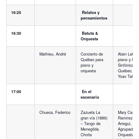
16:25
Relatos y
pensamientos
16:30
Batuta &
Orquesta
Mathieu, André
Concierto de
Alain Lefèvr
Québec para
piano y Orq
piano y
Sinfónica d
orquesta
Québec. Dir
Yoav Talmi
17:00
En el
escenario
Chueca, Federico
Zazuela La
Mary Carm
gran vía (1886)
Ramírez, Jo
– Tango de
Arregui, Co
Menegilda.
Agrupación 
Chotis
Orquesta Lí