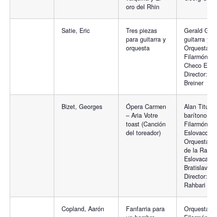
oro del Rhin
Satie, Eric
Tres piezas
Gerald Garc
para guitarra y
guitarra y
orquesta
Orquesta
Filarmónica
Checo Eslo
Director: Pe
Breiner
Bizet, Georges
Ópera Carmen
Alan Titus,
– Aria Votre
barítono, C
toast (Canción
Filarmónico
del toreador)
Eslovaco y
Orquesta Si
de la Radio
Eslovaca,
Bratislava.
Director: A
Rahbari
Copland, Aarón
Fanfarria para
Orquesta