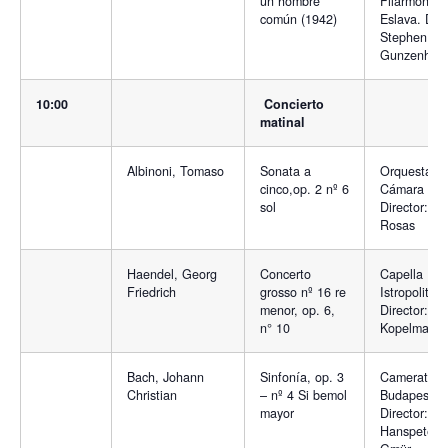
un hombre
Filarmónica
común (1942)
Eslava. Dire
Stephen
Gunzenhau
10:00
Concierto
matinal
Albinoni, Tomaso
Sonata a
Orquesta d
cinco,op. 2 nº 6
Cámara de 
sol
Director: F
Rosas
Haendel, Georg
Concerto
Capella
Friedrich
grosso nº 16 re
Istropolitan
menor, op. 6,
Director: Jo
n° 10
Kopelman
Bach, Johann
Sinfonía, op. 3
Camerata d
Christian
– nº 4 Si bemol
Budapest.
mayor
Director:
Hanspeter 