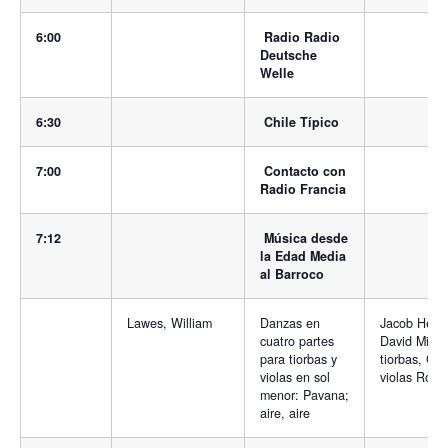
6:00
Radio Radio
Deutsche
Welle
6:30
Chile Típico
7:00
Contacto con
Radio Francia
7:12
Música desde
la Edad Media
al Barroco
Lawes, William
Danzas en
Jacob Heri
cuatro partes
David Miller
para tiorbas y
tiorbas, Co
violas en sol
violas Rose
menor: Pavana;
aire, aire