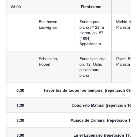
23:00
Pianissimo
Beethoven,
Sonata para
Michio Nish
Ludwig van
piano nº 23 fa
Pianista chi
menor, op. 57
(1804)
Appasionata
Schumann,
Fantasiestücke,
Pavel Egor
Robert
op. 12. Ocho
Pianista rus
piezas para
piano
0:30
Favoritos de todos los tiempos. (repetición 09.00
1:30
Concierto Matinal (repetición 10.00
3:30
Música de Cámara (repetición 12.30
5:00
En el Escenario (repetición 17.00 