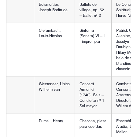
Boismortier,
Ballets de
Le Concert
Joseph Bodin de
village, op. 52
Spirituel; Di
– Ballet nº 3
Hervé Nique
Clerambault,
Sinfonía
Patrick Coh
Louis-Nicolas
(Sonata) VI – L
Akenine, vio
´ impromptu
Joselyn
Daubigney, f
Hilary Metzg
bajo de viol
Blandine R
clavecín
Wassenaer, Unico
Concerti
Combattime
Wilhelm van
Armonici
Consort,
(1740). Seis –
Amsterdam.
Concierto nº 1
Director: Ja
Sol mayor
Willem de V
Purcell, Henry
Chacona, pieza
Ensemble B
para cuerdas
Aradia; Dir:
Mallon