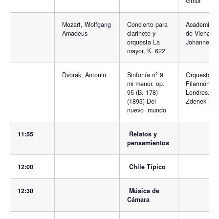
Gmür
Mozart, Wolfgang
Concierto para
Academia M
Amadeus
clarinete y
de Viena. Di
orquesta La
Johannes W
mayor, K. 622
Dvorák, Antonin
Sinfonía nº 9
Orquesta
mi menor, op.
Filarmónica
95 (B. 178)
Londres. Dir
(1893) Del
Zdenek Mac
nuevo mundo
11:55
Relatos y
pensamientos
12:00
Chile Típico
12:30
Música de
Cámara