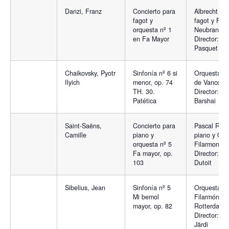
Danzi, Franz
Concierto para
Albrecht Hol
fagot y
fagot y Fil
orquesta nº 1
Neubranden
en Fa Mayor
Director: Ni
Pasquet
Chaikovsky, Pyotr
Sinfonía nº 6 si
Orquesta Si
Ilyich
menor, op. 74
de Vancouv
TH. 30.
Director: Ru
Patética
Barshai
Saint-Saëns,
Concierto para
Pascal Rog
Camille
piano y
piano y Orq
orquesta nº 5
Filarmonía.
Fa mayor, op.
Director: Ch
103
Dutoit
Sibelius, Jean
Sinfonía nº 5
Orquesta
Mi bemol
Filarmónica
mayor, op. 82
Rotterdam.
Director: P
Järdi