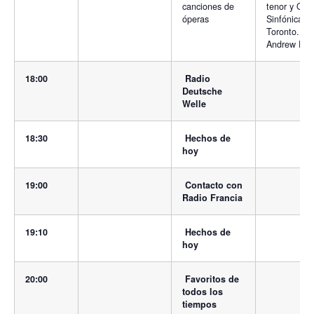
canciones de
tenor y Orq
óperas
Sinfónica d
Toronto. Dir
Andrew Dav
18:00
Radio
Deutsche
Welle
18:30
Hechos de
hoy
19:00
Contacto con
Radio Francia
19:10
Hechos de
hoy
20:00
Favoritos de
todos los
tiempos