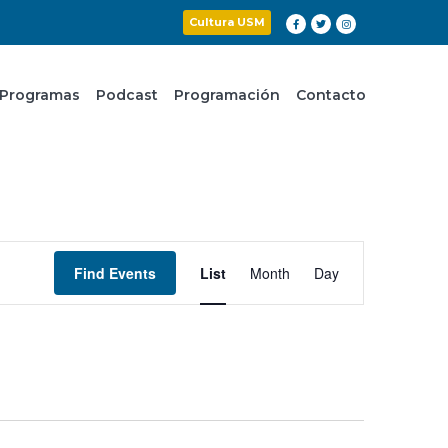
Cultura USM
Programas
Podcast
Programación
Contacto
Event
Find Events
List
Month
Day
Views
Navigation