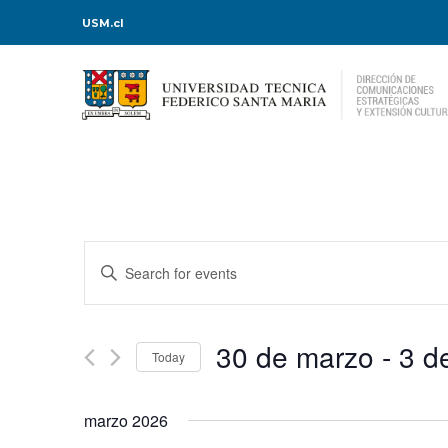
USM.cl
Events
Enter
Keyword.
Search
Search
for
Events
and
by
Keyword.
30 de marzo
 - 
3 de
Today
Views
Select
date.
Navigation
marzo 2026