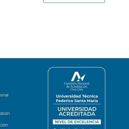
ional
stión
ción