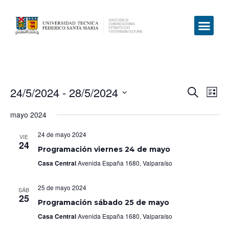
24/5/2024
 - 
28/5/2024
Even
Ev
Search
List
Select
Vi
Sear
date.
mayo 2024
Na
and
24 de mayo 2024
VIE
24
View
Programación viernes 24 de mayo
Casa Central
Avenida España 1680, Valparaíso
Navig
25 de mayo 2024
SÁB
25
Programación sábado 25 de mayo
Casa Central
Avenida España 1680, Valparaíso