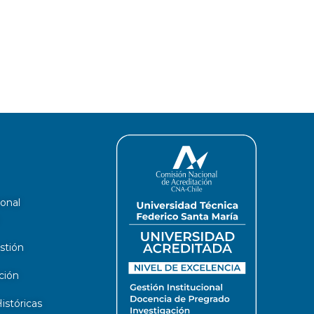
ional
stión
ción
stóricas