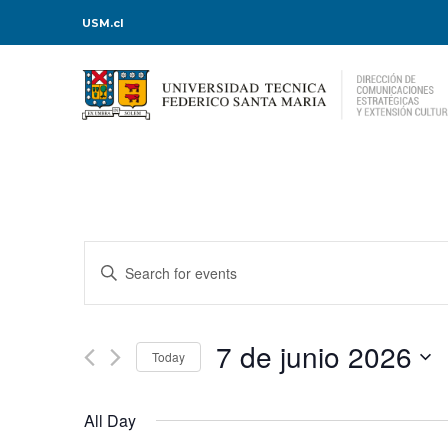
USM.cl
Events
Enter
Keyword.
Search
Search
for
Events
and
by
Keyword.
7 de junio 2026
Today
Views
Select
date.
Navigation
All Day