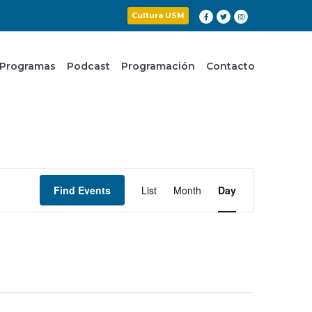
Cultura USM
Programas
Podcast
Programación
Contacto
Event
Find Events
List
Month
Day
Views
Navigation