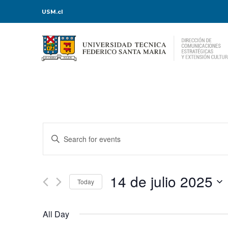
USM.cl
Events
Enter
Keyword.
Search
Search
for
Events
and
by
Keyword.
14 de julio 2025
Today
Views
Select
date.
Navigation
All Day