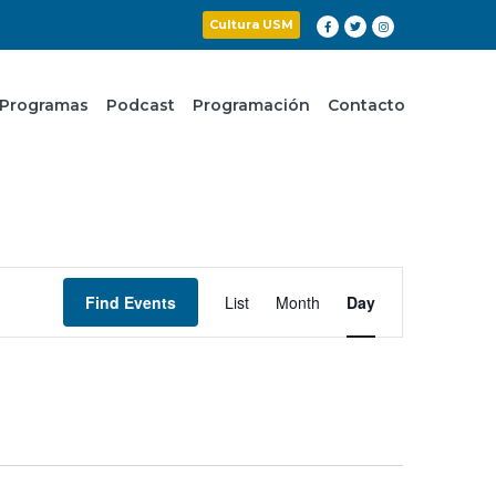
Cultura USM
Programas
Podcast
Programación
Contacto
Event
Find Events
List
Month
Day
Views
Navigation