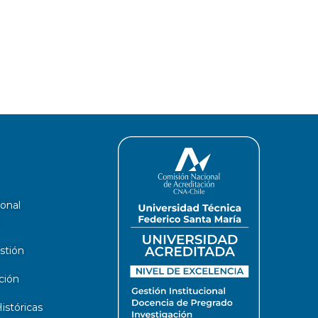
ional
stión
ción
stóricas