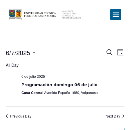
6/7/2025
Even
Ev
Search
Day
Select
Vi
Sear
date.
All Day
Na
and
6 de julio 2025
View
Programación domingo 06 de julio
Casa Central
Avenida España 1680, Valparaíso
Navig
Previous Day
Next Day