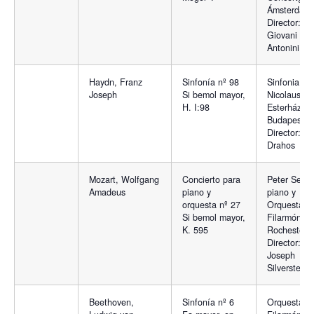
Ámsterdam.
Director:
Giovani
Antonini
Haydn, Franz
Sinfonía nº 98
Sinfonia
Joseph
Si bemol mayor,
Nicolaus
H. I:98
Esterházy d
Budapest.
Director: Be
Drahos
Mozart, Wolfgang
Concierto para
Peter Serki
Amadeus
piano y
piano y
orquesta nº 27
Orquesta
Si bemol mayor,
Filarmónica
K. 595
Rochester.
Director:
Joseph
Silverstein
Beethoven,
Sinfonía nº 6
Orquesta