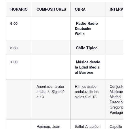
HORARIO
COMPOSITORES
OBRA
INTERPRE
6:00
Radio Radio
Deutsche
Welle
6:30
Chile Típico
7:00
Música desde
la Edad Media
al Barroco
Anónimos, árabo-
Ritmos árabo-
Conjunto At
andaluz. Siglos 9
andaluz de los
Musicae de
a 13
siglos 9 al 13
Madrid.
Dirección:
Gregorio
Paniagua
Rameau, Jean-
Ballet Anacréon
Capella