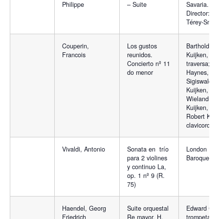
Philippe
– Suite
Savaria.
Director: M
Térey-Smith
Couperin,
Los gustos
Barthold
Francois
reunidos.
Kuijken, fla
Concierto nº 11
traversa; B
do menor
Haynes, ob
Sigiswald
Kuijken, vio
Wieland
Kuijken, vio
Robert Koh
clavicordio
Vivaldi, Antonio
Sonata en trío
London
para 2 violines
Baroque
y continuo La,
op. 1 nº 9 (R.
75)
Haendel, Georg
Suite orquestal
Edward Carr
Friedrich
Re mayor, H.
trompeta;