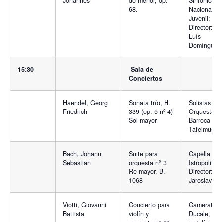
Johannes
do menor, op.
Sinfónica
68.
Nacional
Juvenil;
Director: Jo
Luís
Domínguez
15:30
Sala de
Conciertos
Haendel, Georg
Sonata trío, H.
Solistas de 
Friedrich
339 (op. 5 nº 4)
Orquesta
Sol mayor
Barroca
Tafelmusik
Bach, Johann
Suite para
Capella
Sebastian
orquesta nº 3
Istropolitan
Re mayor, B.
Director:
1068
Jaroslav Dv
Viotti, Giovanni
Concierto para
Camerata
Battista
violín y
Ducale, Dir