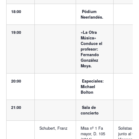
18:00
Pódium
Neerlandés.
19:00
«La Otra
Música»
Conduce el
profesor:
Fernando
González
Moya.
20:00
Especiales:
Michael
Bolton
21:00
Sala de
concierto
Schubert, Franz
Misa nº 1 Fa
Solistas vo
mayor, D. 105
junto al Co