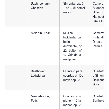
Bach, Johann
Sinfonía, op. 3
Camerata d
Christian
– nº 3 Mi bemol
Budapest.
mayor
Director:
Hanspeter
Gmur Gmür
Melartin, Erkki
Música
Camerata
incidental La
Finlandia.
bella
Director: J
durmiente, op.
Panula
22. Suite – n°
17 Vals de la
mariposa
Beethoven,
Quinteto para
Cuarteto Me
Ludwig van
cuerdas en Do
y Simon
mayor op. 29
Rowland-Jo
viola
Mendelssohn,
Cuarteto con
Cuarteto
Felix
piano n° 2 fa
Bartholdy
menor, op. 2