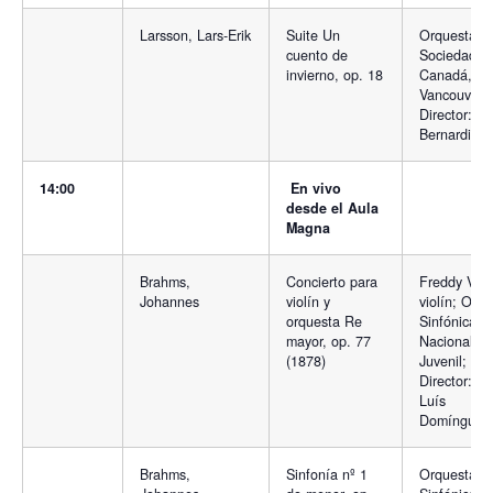
Larsson, Lars-Erik
Suite Un
Orquesta de
cuento de
Sociedad R
invierno, op. 18
Canadá,
Vancouver.
Director: M
Bernardi
14:00
En vivo
desde el Aula
Magna
Brahms,
Concierto para
Freddy Vare
Johannes
violín y
violín; Orq
orquesta Re
Sinfónica
mayor, op. 77
Nacional
(1878)
Juvenil;
Director: Jo
Luís
Domínguez
Brahms,
Sinfonía nº 1
Orquesta