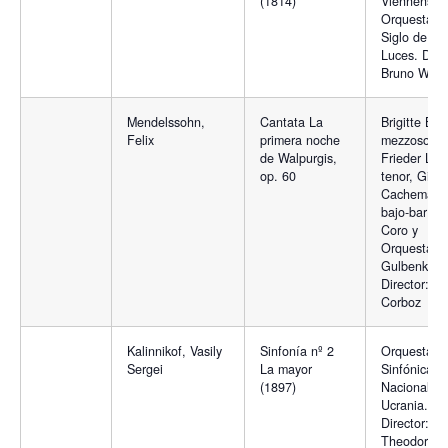
(1814)
Viennensis 
Orquesta de
Siglo de las
Luces. Direc
Bruno Weil.
Mendelssohn,
Cantata La
Brigitte Bal
Felix
primera noche
mezzosopra
de Walpurgis,
Frieder Lan
op. 60
tenor, Gille
Cachemaille
bajo-baríto
Coro y
Orquesta
Gulbenkian
Director: Mi
Corboz
Kalinnikof, Vasily
Sinfonía nº 2
Orquesta
Sergei
La mayor
Sinfónica
(1897)
Nacional,
Ucrania.
Director:
Theodore