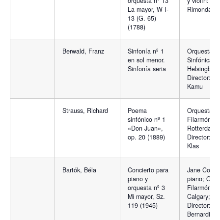
orquesta n° 13
y violín: Gu
La mayor, W I-
Rimonda
13 (G. 65)
(1788)
Berwald, Franz
Sinfonía nº 1
Orquesta
en sol menor.
Sinfónica d
Sinfonía seria
Helsingborg
Director: O
Kamu
Strauss, Richard
Poema
Orquesta
sinfónico nº 1
Filarmónica
«Don Juan»,
Rotterdam.
op. 20 (1889)
Director: Eri
Klas
Bartók, Béla
Concierto para
Jane Coop,
piano y
piano; Orqu
orquesta nº 3
Filarmónica
Mi mayor, Sz.
Calgary;
119 (1945)
Director: Ma
Bernardi