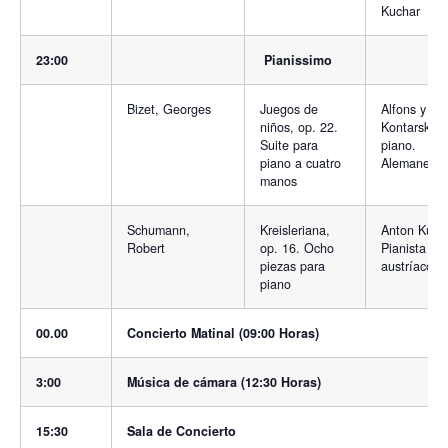
Kuchar
23:00
Pianissimo
Bizet, Georges
Juegos de
Alfons y Al
niños, op. 22.
Kontarsky,
Suite para
piano.
piano a cuatro
Alemanes
manos
Schumann,
Kreisleriana,
Anton Kuert
Robert
op. 16. Ocho
Pianista
piezas para
austríaco
piano
00.00
Concierto Matinal (09:00 Horas)
3:00
Música de cámara (12:30 Horas)
15:30
Sala de Concierto