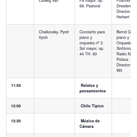
Ludwig van
Fa mayor, op.
Filarmónica
68. Pastoral
Dresden.
Director.
Herbert Keg
Chaikovsky, Pyotr
Concierto para
Bernd Glem
Ilyich
piano y
piano y
orquesta nº 2
Orquesta
Sol mayor, op.
Sinfónica d
44 TH. 60
Radio Naci
Polaca.
Director: An
Wit
11:55
Relatos y
pensamientos
12:00
Chile Típico
12:30
Música de
Cámara