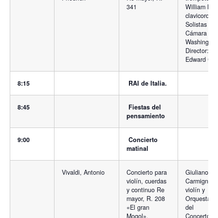
341
William Neil
clavicordio;
Solistas de
Cámara de
Washington
Director:
Edward Carr
8:15
RAI de Italia.
8:45
Fiestas del
pensamiento
9:00
Concierto
matinal
Vivaldi, Antonio
Concierto para
Giuliano
violín, cuerdas
Carmignola
y continuo Re
violín y
mayor, R. 208
Orquesta R
«El gran
del
Mogol».
Concertgeb