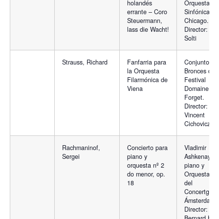
holandés
Orquesta
errante – Coro
Sinfónica de
Steuermann,
Chicago.
lass die Wacht!
Director: Ge
Solti
Strauss, Richard
Fanfarria para
Conjunto de
la Orquesta
Bronces del
Filarmónica de
Festival
Viena
Domaine
Forget.
Director:
Vincent
Cichovicz
Rachmaninof,
Concierto para
Vladimir
Sergei
piano y
Ashkenay,
orquesta nº 2
piano y
do menor, op.
Orquesta Re
18
del
Concertgeb
Ámsterdam.
Director:
Bernard Hait