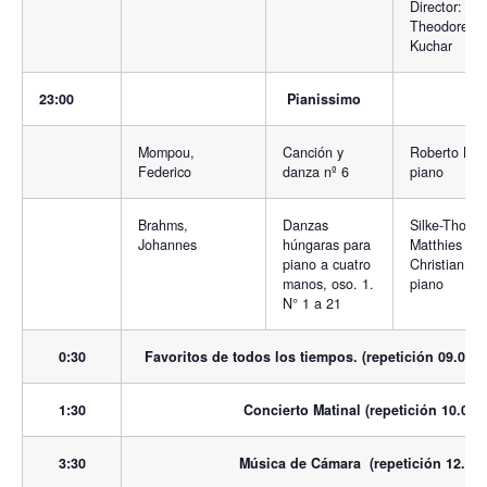
Director:
Theodore
Kuchar
23:00
Pianissimo
Mompou,
Canción y
Roberto Bra
Federico
danza nº 6
piano
Brahms,
Danzas
Silke-Thora
Johannes
húngaras para
Matthies y
piano a cuatro
Christian Kö
manos, oso. 1.
piano
N° 1 a 21
0:30
Favoritos de todos los tiempos. (repetición 09.00 
1:30
Concierto Matinal (repetición 10.00 h
3:30
Música de Cámara (repetición 12.30 