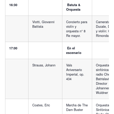
16:30
Batuta &
Orquesta
Viotti, Giovanni
Concierto para
Camerata
Battista
violín y
Ducale, Dire
orquesta n° 8
y violín: Gu
Re mayor.
Rimonda
17:00
En el
escenario
Strauss, Johann
Vals
Orquesta
Aniversario
sinfónica de
Imperial, op.
radio Checa
434
Batrislavia.
Director
Johannes
Wuldner
Coates, Eric
Marcha de The
Orquesta
Dam Buster
Sinfónica de