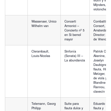
violín y Wou
Mijnders,
violonchelo
Wassenaer, Unico
Concerti
Combattime
Wilhelm van
Armonici –
Consort,
Concierto nº 5
Amsterdam.
en Si bemol
Director: Ja
mayor
de Vriend
Clerambault,
Sinfonía
Patrick Coh
Louis-Nicolas
(Sonata) III –
Akenine, viol
La abundancia
Joselyn
Daubigney,
flauta, Hilary
Metzger, baj
de viola y
Blandine
Rannou,
clavecín
Telemann, Georg
Suite para
Eduardo Per
Philipp
flauta dulce y
flauta y