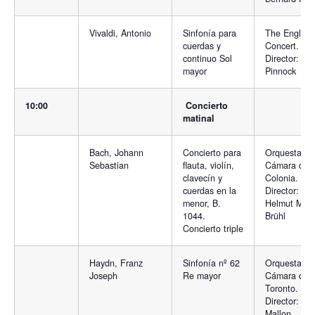
Vivaldi, Antonio
Sinfonía para
The English
cuerdas y
Concert.
continuo Sol
Director: Tre
mayor
Pinnock
10:00
Concierto
matinal
Bach, Johann
Concierto para
Orquesta
Sebastian
flauta, violín,
Cámara de
clavecín y
Colonia.
cuerdas en la
Director:
menor, B.
Helmut Mülle
1044.
Brühl
Concierto triple
Haydn, Franz
Sinfonía nº 62
Orquesta de
Joseph
Re mayor
Cámara de
Toronto.
Director: Ke
Mallon