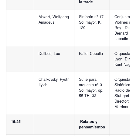
la tarde
Mozart, Wolfgang
Sinfonía nº 17
Conjunto Lo
Amadeus
Sol mayor, K.
Violines del
129
Rey Directo
Bernard
Labadie
Delibes, Leo
Ballet Copelia
Orquesta Ó
Lyon. Direct
Kent Nagan
Chaikovsky, Pyotr
Suite para
Orquesta
Ilyich
orquesta nº 3
Sinfónica de
Sol mayor, op.
Radio de
55 TH. 33
Stuttgart.
Director: Nev
Marriner
16:25
Relatos y
pensamientos