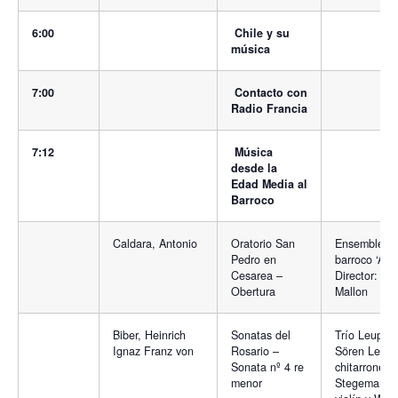
6:00
Chile y su
música
7:00
Contacto con
Radio Francia
7:12
Música
desde la
Edad Media al
Barroco
Caldara, Antonio
Oratorio San
Ensemble
Pedro en
barroco ‘Arad
Cesarea –
Director: Ke
Obertura
Mallon
Biber, Heinrich
Sonatas del
Trío Leupold
Ignaz Franz von
Rosario –
Sören Leupo
Sonata nº 4 re
chitarrone, 
menor
Stegeman,