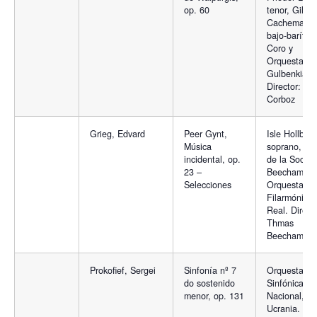
op. 60
tenor, Gilles
Cachemaille
bajo-baríton
Coro y
Orquesta
Gulbenkian.
Director: Mi
Corboz
Grieg, Edvard
Peer Gynt,
Isle Hollberg
Música
soprano, Co
incidental, op.
de la Socie
23 –
Beecham y
Selecciones
Orquesta
Filarmónica
Real. Direct
Thmas
Beecham
Prokofief, Sergei
Sinfonía nº 7
Orquesta
do sostenido
Sinfónica
menor, op. 131
Nacional,
Ucrania.