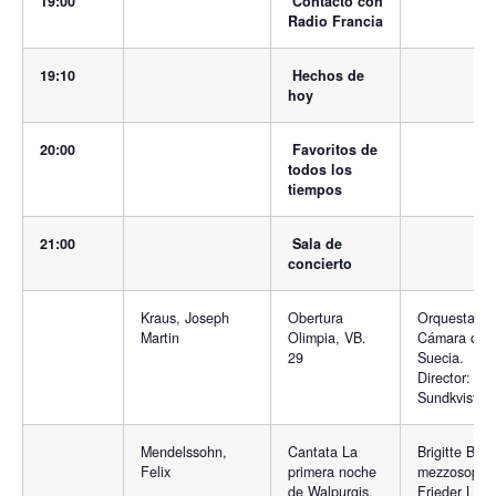
19:00
Contacto con
Radio Francia
19:10
Hechos de
hoy
20:00
Favoritos de
todos los
tiempos
21:00
Sala de
concierto
Kraus, Joseph
Obertura
Orquesta de
Martin
Olimpia, VB.
Cámara de
29
Suecia.
Director: Pet
Sundkvist
Mendelssohn,
Cantata La
Brigitte Ball
Felix
primera noche
mezzosopra
de Walpurgis,
Frieder Lang