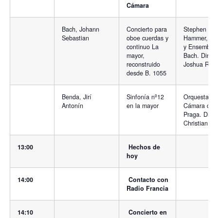
Cámara
Bach, Johann
Concierto para
Stephen
Sebastian
oboe cuerdas y
Hammer, ob
continuo La
y Ensemble
mayor,
Bach. Direct
reconstruido
Joshua Rifki
desde B. 1055
Benda, Jirí
Sinfonía nº12
Orquesta de
Antonín
en la mayor
Cámara de
Praga. Direc
Christian B
13:00
Hechos de
hoy
14:00
Contacto con
Radio Francia
14:10
Concierto en