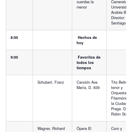
cuerdas la
Camerata
menor
Universidad
Andrés Bello
Director:
Santiago M
8:00
Hechos de
hoy
9:00
Favoritos de
todos los
tiempos
Schubert, Franz
Canción Ave
Tito Beltran,
María, D. 839
tenor y
Orquesta
Filarmónica
la Ciudad d
Praga. Direc
Robin Stapl
Wagner, Richard
Ópera El
Coro y