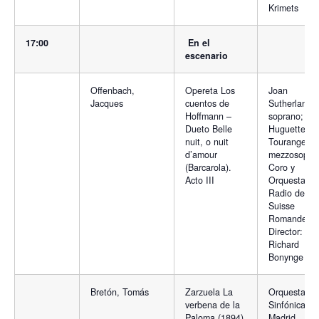
Krimets
17:00
En el
escenario
Offenbach,
Opereta Los
Joan
Jacques
cuentos de
Sutherland,
Hoffmann –
soprano;
Dueto Belle
Huguette
nuit, o nuit
Tourangeau,
d’amour
mezzosopra
(Barcarola).
Coro y
Acto III
Orquesta de
Radio de la
Suisse
Romande;
Director:
Richard
Bonynge
Bretón, Tomás
Zarzuela La
Orquesta
verbena de la
Sinfónica de
Paloma (1894)
Madrid.