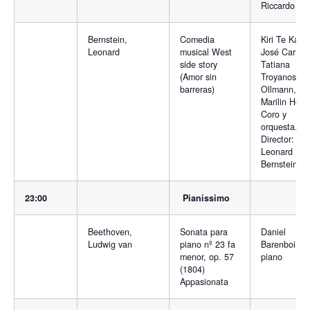
Riccardo Cha
Bernstein,
Comedia
Kiri Te Kan
Leonard
musical West
José Carrera
side story
Tatiana
(Amor sin
Troyanos, Ku
barreras)
Ollmann,
Marilin Horn
Coro y
orquesta.
Director:
Leonard
Bernstein
23:00
Pianissimo
Beethoven,
Sonata para
Daniel
Ludwig van
piano nº 23 fa
Barenboim,
menor, op. 57
piano
(1804)
Appasionata