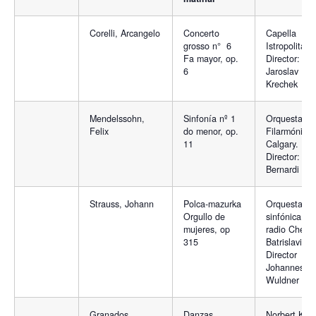
Corelli, Arcangelo
Concerto
Capella
grosso n° 6
Istropolitana
Fa mayor, op.
Director:
6
Jaroslav
Krechek
Mendelssohn,
Sinfonía nº 1
Orquesta
Felix
do menor, op.
Filarmónica
11
Calgary.
Director: Ma
Bernardi
Strauss, Johann
Polca-mazurka
Orquesta
Orgullo de
sinfónica de
mujeres, op
radio Checa
315
Batrislavia.
Director
Johannes
Wuldner
Granados,
Danzas
Norbert Kraf