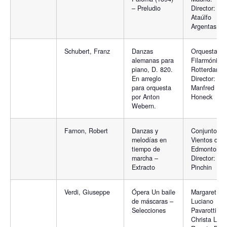
– Preludio
Director:
Ataúlfo
Argentas
Schubert, Franz
Danzas
Orquesta
alemanas para
Filarmónica
piano, D. 820.
Rotterdam.
En arreglo
Director:
para orquesta
Manfred
por Anton
Honeck
Webern.
Farnon, Robert
Danzas y
Conjunto de
melodías en
Vientos de
tiempo de
Edmonton;
marcha –
Director: Ha
Extracto
Pinchin
Verdi, Giuseppe
Ópera Un baile
Margaret Pri
de máscaras –
Luciano
Selecciones
Pavarotti,
Christa Ludw