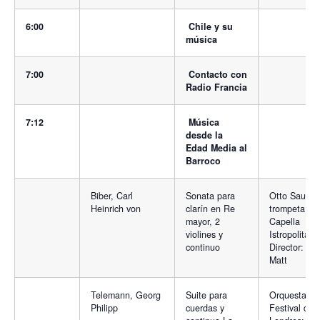
6:00
Chile y su
música
7:00
Contacto con
Radio Francia
7:12
Música
desde la
Edad Media al
Barroco
Biber, Carl
Sonata para
Otto Sauter,
Heinrich von
clarín en Re
trompeta y
mayor, 2
Capella
violines y
Istropolitana
continuo
Director: Nic
Matt
Telemann, Georg
Suite para
Orquesta
Philipp
cuerdas y
Festival de