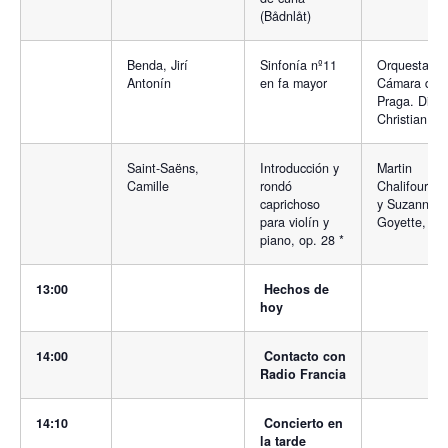
(Bådnlåt)
Benda, Jirí
Sinfonía nº11
Orquesta de
Antonín
en fa mayor
Cámara de
Praga. Direc
Christian B
Saint-Saëns,
Introducción y
Martin
Camille
rondó
Chalifour, vi
caprichoso
y Suzanne
para violín y
Goyette, pi
piano, op. 28 *
13:00
Hechos de
hoy
14:00
Contacto con
Radio Francia
14:10
Concierto en
la tarde