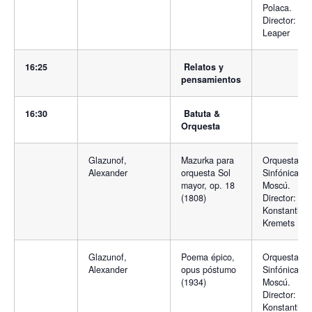
Polaca.
Director: Ad
Leaper
16:25
Relatos y
pensamientos
16:30
Batuta &
Orquesta
Glazunof,
Mazurka para
Orquesta
Alexander
orquesta Sol
Sinfónica de
mayor, op. 18
Moscú.
(1808)
Director:
Konstantin
Kremets
Glazunof,
Poema épico,
Orquesta
Alexander
opus póstumo
Sinfónica de
(1934)
Moscú.
Director:
Konstantin