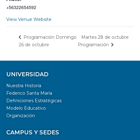
+56322654592
View Venue Website
Martes 28 de octubre
Programación Domingo
26 de octubre
Programación
UNIVERSIDAD
Nuestra Historia
Federico Santa María
Definiciones Estratégicas
Modelo Educativo
Organización
CAMPUS Y SEDES