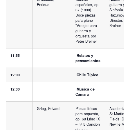
Enrique
españolas, op.
guitarra y
37 (1890).
Sinfonía
Doce piezas
Razumovsky
para piano
Director: Pe
*Arreglo para
Breiner
guitarra y
orquesta por
Peter Breiner
11:55
Relatos y
pensamientos
12:00
Chile Típico
12:30
Música de
Cámara
Grieg, Edvard
Piezas líricas
Academia d
para orquesta,
St.Martin in 
op. 68 Libro IX
Fields Direc
– nº 5 Canción
Neville Marr
de cuna