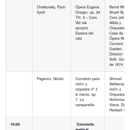
Chaikovsky, Pyotr
Ópera Eugene
Bernd Weikl
Ilyich
Onegin, op. 24
Stuart Burro
TH. 5 – Coro
Coro John
Vot tak
Alldis y
syurpriz.
Orquesta la
Escena del
Casa de la
vals
Ópera Real,
Convent
Garden.
Director: Ge
Solti. Graba
de 1974
Paganini, Nicolò
Concierto para
Shmuel
violín y
Ashkenasi,
orquesta nº 2
violín y
si menor, op.
Orquesta
7. La
Sinfónica de
campanella
Viena. Direc
Heribert Ess
10:00
Concierto
matinal