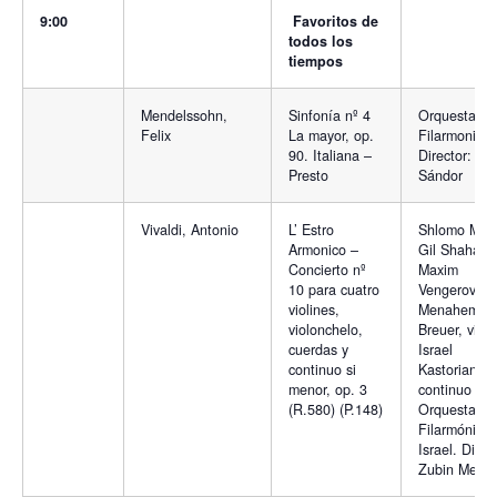
9:00
Favoritos de
todos los
tiempos
Mendelssohn,
Sinfonía nº 4
Orquesta
Felix
La mayor, op.
Filarmonia.
90. Italiana –
Director: Já
Presto
Sándor
Vivaldi, Antonio
L’ Estro
Shlomo Mint
Armonico –
Gil Shaham,
Concierto nº
Maxim
10 para cuatro
Vengerov y
violines,
Menahem
violonchelo,
Breuer, violi
cuerdas y
Israel
continuo si
Kastoriano,
menor, op. 3
continuo y
(R.580) (P.148)
Orquesta
Filarmónica
Israel. Direc
Zubin Mehta