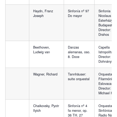
Haydn, Franz
Sinfonía nº 97
Sinfonia
Joseph
Do mayor
Nicolaus
Esterházy d
Budapest.
Director: Be
Drahos
Beethoven,
Danzas
Capella
Ludwig van
alemanas, oso.
Istropolitana
8. Doce
Director: Oli
Dohnányi
Wagner, Richard
Tannhäuser:
Orquesta
suite orquestal
Filarmónica
Eslovaca.
Director:
Michael Hal
Chaikovsky, Pyotr
Sinfonía nº 4
Orquesta
Ilyich
fa menor, op.
Sinfónica de
36 TH. 27
Radio Nacio