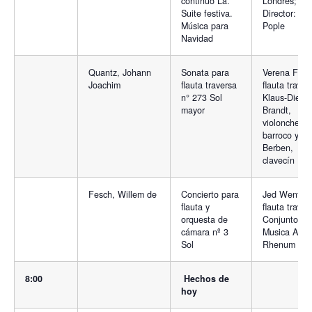
continuo La.
Londres;
Suite festiva.
Director: Ro
Música para
Pople
Navidad
Quantz, Johann
Sonata para
Verena Fisch
Joachim
flauta traversa
flauta traver
n° 273 Sol
Klaus-Dieter
mayor
Brandt,
violonchelo
barroco y L
Berben,
clavecín
Fesch, Willem de
Concierto para
Jed Wentz,
flauta y
flauta traver
orquesta de
Conjunto
cámara nº 3
Musica Ad
Sol
Rhenum
8:00
Hechos de
hoy