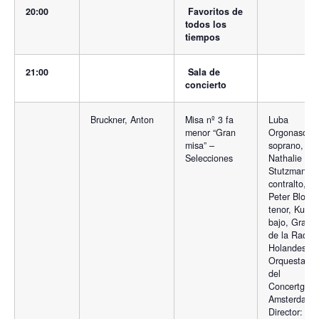
20:00
Favoritos de
todos los
tiempos
21:00
Sala de
concierto
Bruckner, Anton
Misa nº 3 fa
Luba
menor “Gran
Orgonasova
misa” –
soprano,
Selecciones
Nathalie
Stutzmann,
contralto, H
Peter Blochw
tenor, Kurt M
bajo, Gran 
de la Radio
Holandesa y
Orquesta Re
del
Concertgeb
Amsterdam.
Director: