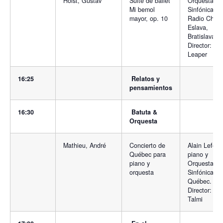
Holst, Gustav
Suite de ballet
Orquesta
Mi bemol
Sinfónica de
mayor, op. 10
Radio Checo
Eslava,
Bratislava.
Director: Ad
Leaper
16:25
Relatos y
pensamientos
16:30
Batuta &
Orquesta
Mathieu, André
Concierto de
Alain Lefèvr
Québec para
piano y
piano y
Orquesta
orquesta
Sinfónica de
Québec.
Director: Yo
Talmi