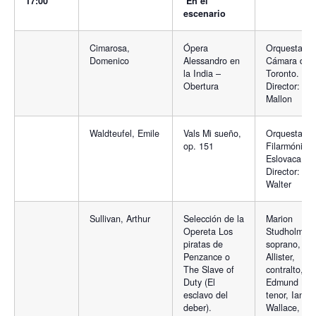
17:00
En el
escenario
Cimarosa,
Ópera
Orquesta de
Domenico
Alessandro en
Cámara de
la India –
Toronto.
Obertura
Director: Ke
Mallon
Waldteufel, Emile
Vals Mi sueño,
Orquesta
op. 151
Filarmónica
Eslovaca.
Director: Alf
Walter
Sullivan, Arthur
Selección de la
Marion
Opereta Los
Studholme,
piratas de
soprano, Je
Penzance o
Allister,
The Slave of
contralto,
Duty (El
Edmund Boh
esclavo del
tenor, Ian
deber).
Wallace,