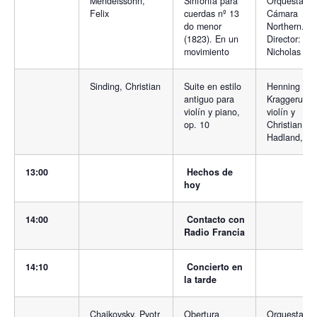
Mendelssohn,
Sinfonía para
Orquesta de
Felix
cuerdas nº 13
Cámara
do menor
Northern.
(1823). En un
Director:
movimiento
Nicholas Wa
Sinding, Christian
Suite en estilo
Henning
antiguo para
Kraggerun,
violín y piano,
violín y
op. 10
Christian Ihl
Hadland, pi
13:00
Hechos de
hoy
14:00
Contacto con
Radio Francia
14:10
Concierto en
la tarde
Chaikovsky, Pyotr
Obertura
Orquesta