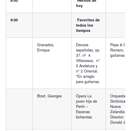
8:00
Hechos de
hoy
9:00
Favoritos de
todos los
tiempos
Granados,
Danzas
Pepe & Celi
Enrique
españolas, op.
Romero,
37. nº 4
guitarras
Villanesca, n°
5 Andaluza y
n° 2 Oriental.
*En arreglo
para guitarras.
Bizet, Georges
Ópera La
Orquesta
joven hija de
Sinfónica de
Perth –
Nueva
Escenas
Zelandia.
bohemias
Director:
Donald Joh