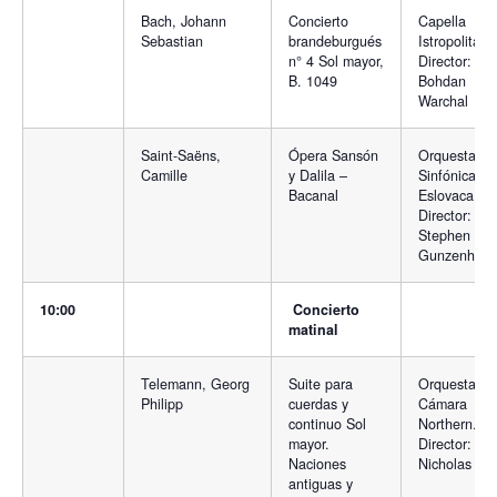
Bach, Johann
Concierto
Capella
Sebastian
brandeburgués
Istropolitana
n° 4 Sol mayor,
Director:
B. 1049
Bohdan
Warchal
Saint-Saëns,
Ópera Sansón
Orquesta
Camille
y Dalila –
Sinfónica
Bacanal
Eslovaca.
Director:
Stephen
Gunzenhaus
10:00
Concierto
matinal
Telemann, Georg
Suite para
Orquesta de
Philipp
cuerdas y
Cámara
continuo Sol
Northern.
mayor.
Director:
Naciones
Nicholas Wa
antiguas y