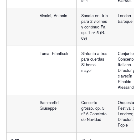
544
Kallweit
Vivaldi, Antonio
Sonata en trío
London
para 2 violines
Baroque
y continuo Fa,
op. 1 nº 5 (R.
69)
Tuma, Frantisek
Sinfonía a tres
Conjunto
para cuerdas
Concerto
Si bemol
Italiano.
mayor
Director y
clavecín
Rinaldo
Alessandrini
Sammartini,
Concerto
Orquesta
Giuseppe
grosso, op. 5,
Festival de
nº 6 Concierto
Londres;
de Navidad
Director: Ro
Pople