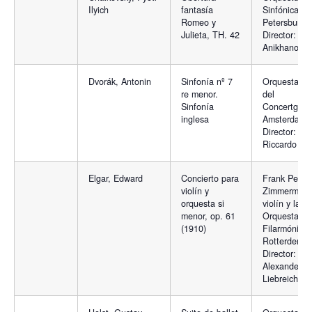
Ilyich
fantasía
Sinfónica de
Romeo y
Petersburgo
Julieta, TH. 42
Director: An
Anikhanov
Dvorák, Antonin
Sinfonía nº 7
Orquesta Re
re menor.
del
Sinfonía
Concertgeb
inglesa
Amsterdam.
Director:
Riccardo Cha
Elgar, Edward
Concierto para
Frank Peter
violín y
Zimmermann
orquesta si
violín y la
menor, op. 61
Orquesta
(1910)
Filarmónica
Rotterdem.
Director:
Alexander
Liebreich