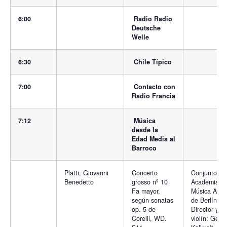
6:00
Radio Radio
Deutsche
Welle
6:30
Chile Típico
7:00
Contacto con
Radio Francia
7:12
Música
desde la
Edad Media al
Barroco
Platti, Giovanni
Concerto
Conjunto de
Benedetto
grosso nº 10
Academia d
Fa mayor,
Música Anti
según sonatas
de Berlín.
op. 5 de
Director y
Corelli, WD.
violín: Geor