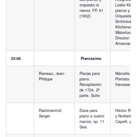
orquesta re
Leslie Kinto
menor, FP. 61
pianos y
(1932)
Orquesta
Sinfónica
Kitchener-
Waterloo.
Director: Raf
Armenian
23:00
Pianissimo
Rameau, Jean-
Piezas para
Marcelle Mey
Philippe
piano.
Pianista
Recopilación
francesa
de 1724. 2ª
parte. Suite
Rachmaninof,
Dúos para
Héctor Rom
Sergei
piano a cuatro
y Norberto
manos, op. 11.
Capelli, pia
Seis