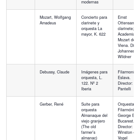
modernas
Mozart, Wolfgang
Concierto para
Ernst
Amadeus
clarinete y
Ottensamer,
orquesta La
clarinete;
mayor, K. 622
Academia
Mozart de
Viena. Direc
Johannes
Wildner
Debussy, Claude
Imágenes para
Filarmonía
orquesta, L.
Eslava.
122. Nº 2
Director: Ca
Iberia
Pantelli
Gerber, René
Suite para
Orquesta
orquesta
Filarmónica
Almanaque del
George Ene
viejo granjero
Bucarest.
(The old
Director:
farmer’s
Winston dan
almanac)
Vogel