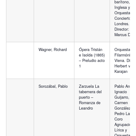
barítono, Co
Inglesa y
Orquesta de
Conciertos 
Londres.
Director:
Marcus Dod
Wagner, Richard
Ópera Tristán
Orquesta
e Isolda (1865)
Filarmónica
– Preludio acto
Viena. Direc
1
Herbert von
Karajan
Sorozábal, Pablo
Zarzuela La
Pablo André
tabernera del
Ignacio
puerto –
Guijarro,
Romanza de
Carmen
Leandro
González,
Pedro Lavir
Coro
Agrupación
Lírica y
Orquesta Lír