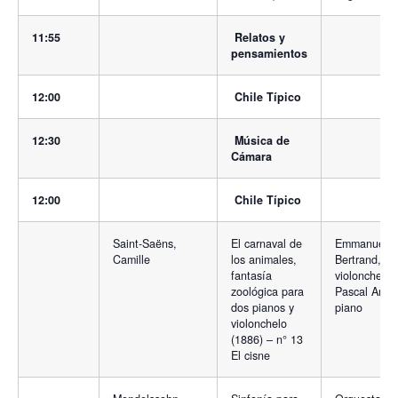
11:55
Relatos y
pensamientos
12:00
Chile Típico
12:30
Música de
Cámara
12:00
Chile Típico
Saint-Saëns,
El carnaval de
Emmanuella
Camille
los animales,
Bertrand,
fantasía
violonchelo 
zoológica para
Pascal Amoy
dos pianos y
piano
violonchelo
(1886) – n° 13
El cisne