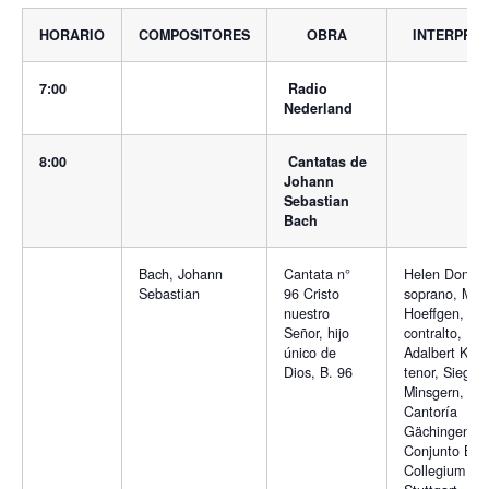
HORARIO
COMPOSITORES
OBRA
INTERPRE
7:00
Radio
Nederland
8:00
Cantatas de
Johann
Sebastian
Bach
Bach, Johann
Cantata n°
Helen Donath
Sebastian
96 Cristo
soprano, Mar
nuestro
Hoeffgen,
Señor, hijo
contralto,
único de
Adalbert Krau
Dios, B. 96
tenor, Siegm
Minsgern, baj
Cantoría
Gächingen y 
Conjunto Bac
Collegium de