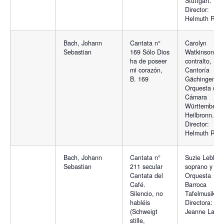
Stuttgart.
Director:
Helmuth Rilli
Bach, Johann
Cantata n°
Carolyn
Sebastian
169 Sólo Dios
Watkinson,
ha de poseer
contralto,
mi corazón,
Cantoría
B. 169
Gächingen y 
Orquesta de
Cámara
Württemberg,
Heilbronn.
Director:
Helmuth Rilli
Bach, Johann
Cantata n°
Suzie Leblanc
Sebastian
211 secular
soprano y
Cantata del
Orquesta
Café.
Barroca
Silencio, no
Tafelmusik.
habléis
Directora:
(Schweigt
Jeanne Lamo
stille,