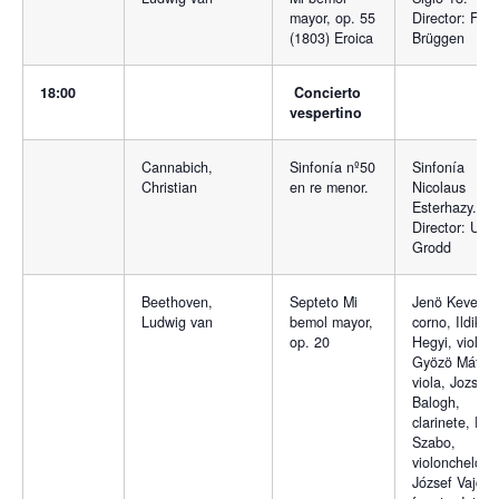
mayor, op. 55
Director: Fra
(1803) Eroica
Brüggen
18:00
Concierto
vespertino
Cannabich,
Sinfonía nº50
Sinfonía
Christian
en re menor.
Nicolaus
Esterhazy.
Director: Uwe
Grodd
Beethoven,
Septeto Mi
Jenö Keveház
Ludwig van
bemol mayor,
corno, Ildikó
op. 20
Hegyi, violín,
Gyözö Máthé
viola, Jozsef
Balogh,
clarinete, Pét
Szabo,
violonchelo,
József Vajda,