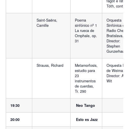
fagot e Istvan
Tóth, contrab
Saint-Saëns,
Poema
Orquesta
Camille
sinfónico nº 1
Sinfónica de 
La rueca de
Radio Checa,
Omphale, op.
Bratislava.
31
Director:
Stephen
Gunzerhause
Strauss, Richard
Metamorfosis,
Orquesta Esta
estudio para
de Weimar.
23
Director: Anto
instrumentos
Wit
de cuerdas,
Tr. 290
19:30
Neo Tango
20:00
Esto es Jazz