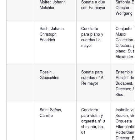
Molter, Johann
Sonata a due
Sinfonía Euro
Melchior
cori Fa mayor
Director:
Wolfgang Gr
Bach, Johann
Concierto
Conjunto The
Christoph
para piano y
Music
Friedrich
cuerdas La
Collection.
mayor
Directora y
piano: Susan
Alexander-Ma
Rossini,
Sonata para
Ensemble
Gioacchino
cuerdas n° 6
Rossini de
Re mayor
Budapest.
Directos: And
Kiss
Saint-Saëns,
Concierto
Isabelle van
Camille
para violín y
Keulen, violín
orquesta nº 3
Orquesta
si menor, op.
Filarmónica d
61
Rotterdam.
Director: Edo