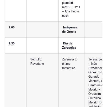
plaudert
nicht), B. 211
– Aria Heute
noch
9:00
Imágenes
de Grecia
9:30
Día de
Zarzuelas
Soutullo,
Zarzuela El
Teresa Berga
Reveriano
último
– Inés
romántico
Rivadeneira –
Gines Torran
Gerardo
Monreal, Cor
Cantores de
Madrid y
Orquesta
Sinfónica de
Madrid. Direct
Indalecio