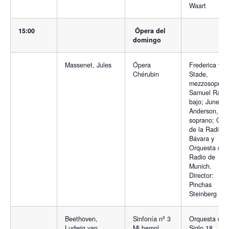
Waart
15:00
Ópera del
domingo
Massenet, Jules
Ópera
Frederica von
Chérubin
Stade,
mezzosopran
Samuel Rame
bajo; June
Anderson,
soprano; Cor
de la Radio
Bávara y
Orquesta de l
Radio de
Munich.
Director:
Pinchas
Steinberg
Beethoven,
Sinfonía nº 3
Orquesta del
Ludwig van
Mi bemol
Siglo 18.