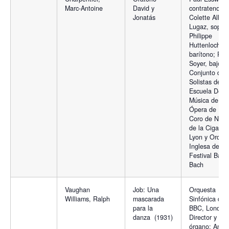
Marc-Antoine
David y
contratenor;
Jonatás
Colette Alliot-
Lugaz, sopra
Philippe
Huttenlocher,
barítono; Rog
Soyer, bajo.
Conjunto de
Solistas de la
Escuela De
Música de la
Ópera de Lyo
Coro de Niño
de la Cigale 
Lyon y Orque
Inglesa del
Festival Barr
Bach
Vaughan
Job: Una
Orquesta
Williams, Ralph
mascarada
Sinfónica de 
para la
BBC, Londres
danza (1931)
Director y
órgano: Andr