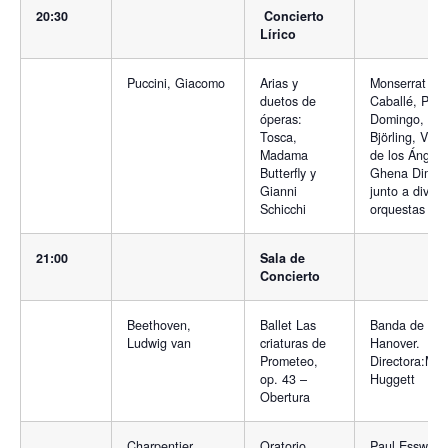
20:30
Concierto
Lírico
Puccini, Giacomo
Arias y
Monserrat
duetos de
Caballé, Plác
óperas:
Domingo, Jus
Tosca,
Björling, Victo
Madama
de los Ángele
Butterfly y
Ghena Dimito
Gianni
junto a divers
Schicchi
orquestas
21:00
Sala de
Concierto
Beethoven,
Ballet Las
Banda de
Ludwig van
criaturas de
Hanover.
Prometeo,
Directora:Món
op. 43 –
Huggett
Obertura
Charpentier,
Oratorio
Paul Esswood