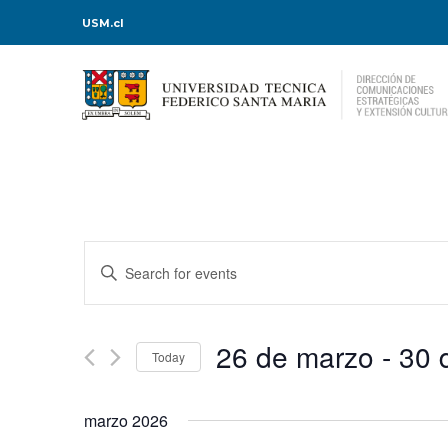
USM.cl
Events
Enter
Keyword.
Search
Search
for
Events
and
by
Keyword.
26 de marzo
 - 
30 
Today
Views
Select
date.
Navigation
marzo 2026