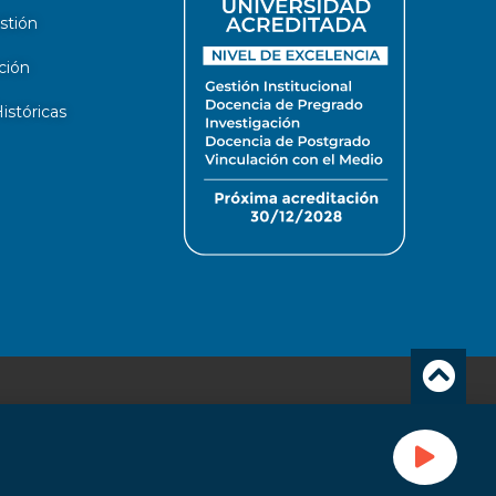
stión
ción
stóricas