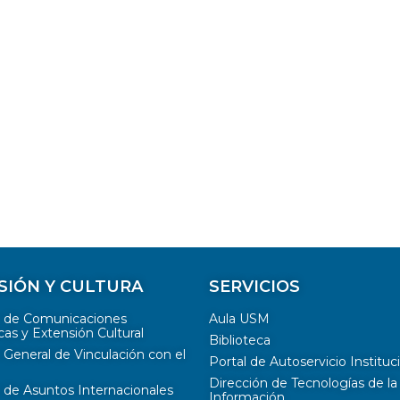
SIÓN Y CULTURA
SERVICIOS
n de Comunicaciones
Aula USM
cas y Extensión Cultural
Biblioteca
 General de Vinculación con el
Portal de Autoservicio Instituc
Dirección de Tecnologías de la
 de Asuntos Internacionales
Información