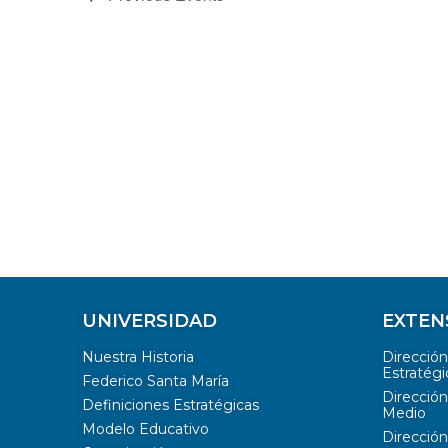
UNIVERSIDAD
EXTEN
Nuestra Historia
Direcció
Estratégi
Federico Santa María
Dirección
Definiciones Estratégicas
Medio
Modelo Educativo
Dirección