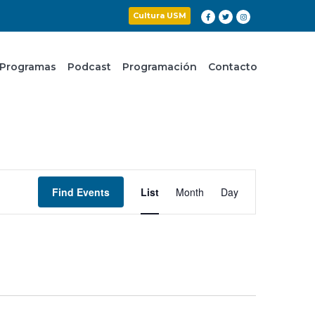
Cultura USM
Programas
Podcast
Programación
Contacto
Event
Find Events
List
Month
Day
Views
Navigation